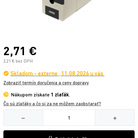
2,71 €
2,21 € bez DPH
Skladom - externe
,
11.08.2026 u vás
Zobraziť termín doručenia a ceny dopravy
Nákupom získate
1 zlaťák
.
Čo sú zlaťáky a čo si za ne môžem zaobstarať?
Množství
−
+