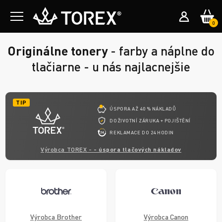
0
Originálne tonery
- farby a náplne do
tlačiarne - u nás najlacnejšie
TIP
ÚSPORA AŽ 40 % NÁKLADŮ
DOŽIVOTNÍ ZÁRUKA + POJIŠTĚNÍ
REKLAMACE DO 24 HODIN
Výrobca TOREX -
- úspora tlačových nákladov
Výrobca Brother
Výrobca Canon