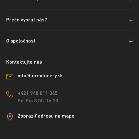
Prečo vybrať nás?
O spoločnosti
Kontaktujte nás
info@torextonery.sk
+421 948 011 365
Po-Pia 8.00-16.30
Zobraziť adresu na mape