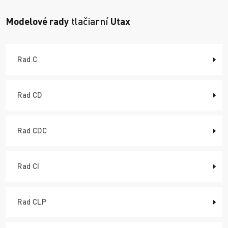
Modelové rady
tlačiarní
Utax
Rad C
Rad CD
Rad CDC
Rad CI
Rad CLP