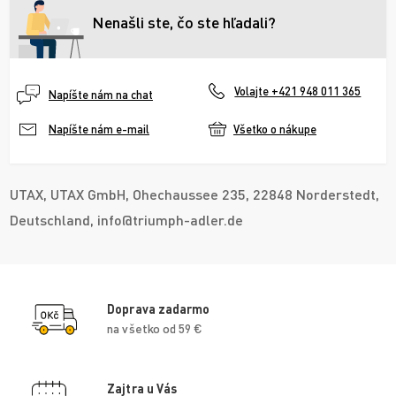
Nenašli ste, čo ste hľadali?
Volajte +421 948 011 365
Napíšte nám na chat
Všetko o nákupe
Napíšte nám e-mail
UTAX, UTAX GmbH, Ohechaussee 235, 22848 Norderstedt,
Deutschland, info@triumph-adler.de
Doprava zadarmo
na všetko od 59 €
Zajtra u Vás