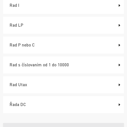
Rad I
Rad LP
Rad P nebo C
Rad s číslovaním od 1 do 10000
Rad Utax
Řada DC