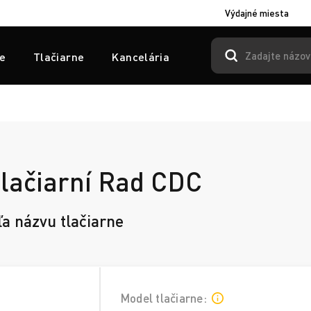
Výdajné miesta
e
Tlačiarne
Kancelária
tlačiarní Rad CDC
ľa názvu tlačiarne
Model tlačiarne: