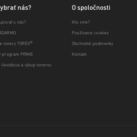
vybrať nás?
O spoločnosti
upovať u nás?
Kto sme?
ZADARMO
Používanie cookies
®
ne tonery TOREX
Obchodné podmienky
ý program PRIME
Kontakt
 likvidácia a výkup tonerov