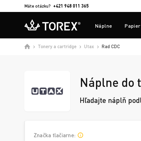
Máte otázku?
+421 948 011 365
Náplne
Papier
Domů
Tonery a cartridge
Utax
Rad CDC
Náplne do 
Hľadajte náplň pod
Značka tlačiarne: