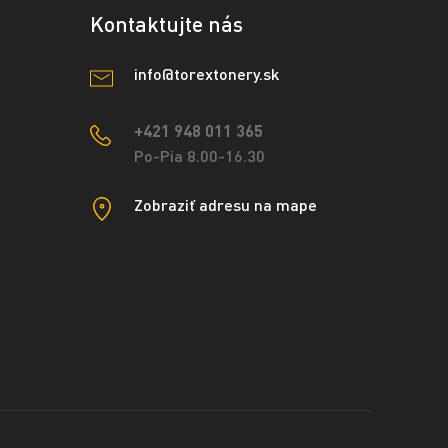
Kontaktujte nás
info@torextonery.sk
+421 948 011 365
Po-Pia 8.00-16.30
Zobraziť adresu na mape