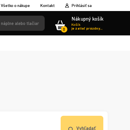
Všetko o nákupe
Kontakt
Prihlásiť sa
Nákupný košík
Košík
je zatiaľ prázdny...
0
Vyhľadať