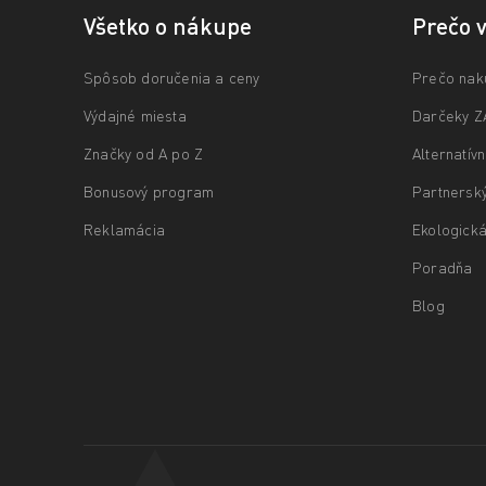
Všetko o nákupe
Prečo 
Spôsob doručenia a ceny
Prečo nak
Výdajné miesta
Darčeky 
Značky od A po Z
Alternatív
Bonusový program
Partnersk
Reklamácia
Ekologická
Poradňa
Blog