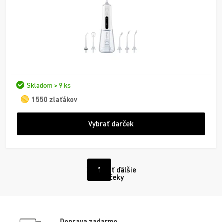
Skladom > 9 ks
1550 zlaťákov
Vybrať darček
Zobraziť ďalšie
1
2
darčeky
Doprava zadarmo