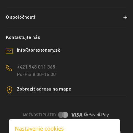
O spoločnosti
Kontaktujte nás
info@torextonery.sk
+421 948 011 365
Po-Pia 8.00-16.30
Zobraziť adresu na mape
MOŽNOSTI PLATBY
Nastavenie cookies