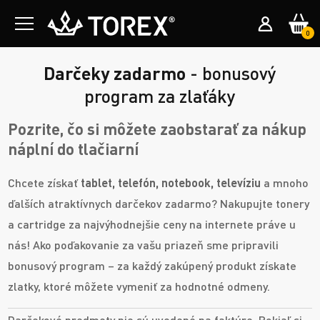
0
Darčeky zadarmo
- bonusový
program za zlaťáky
Pozrite, čo si môžete zaobstarať za nákup
náplní do tlačiarní
Chcete získať
tablet, telefón, notebook, televíziu
a mnoho
ďalších atraktívnych darčekov zadarmo? Nakupujte tonery
a cartridge za najvýhodnejšie ceny na internete práve u
nás! Ako poďakovanie za vašu priazeň sme pripravili
bonusový program – za každý zakúpený produkt získate
zlatky, ktoré môžete vymeniť za hodnotné odmeny.
Darčekové predmety nie sú uvedené na faktúre. Pokiaľ si