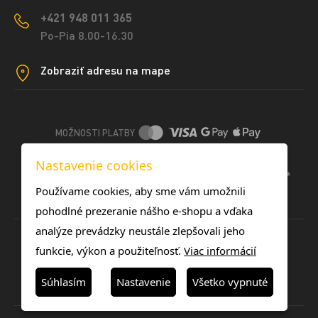
+421 948 011 365
Po-Pia 8.00-16.30
Zobraziť adresu na mape
MOŽNOSTI PLATBY
Nastavenie cookies
DOPRAVNÉ METÓDY
Používame cookies, aby sme vám umožnili
pohodlné prezeranie nášho e-shopu a vďaka
analýze prevádzky neustále zlepšovali jeho
funkcie, výkon a použiteľnosť.
Viac informácií
Súhlasím
Nastavenie
Všetko vypnuté