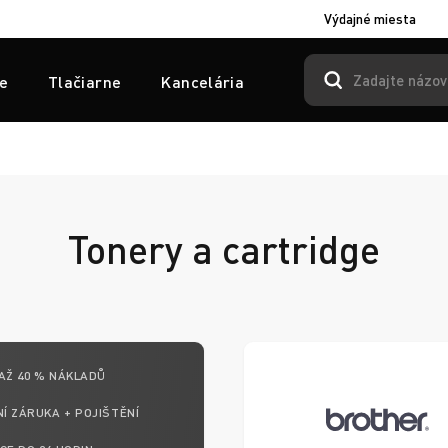
Výdajné miesta
e
Tlačiarne
Kancelária
Tonery a cartridge
AŽ 40 % NÁKLADŮ
Í ZÁRUKA + POJIŠTĚNÍ