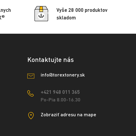
lnych
Vyše 28 000 produktov
®
X
skladom
Kontaktujte nás
info@torextonery.sk
+421 948 011 365
Po-Pia 8.00-16.30
Zobraziť adresu na mape