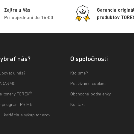
Zajtra u Vás
Garancia originá
Pri objednaní do 16:00
produktov TORE
vybrať nás?
O spoločnosti
upovať u nás?
Kto sme?
ZADARMO
Používanie cookies
®
ne tonery TOREX
Obchodné podmienky
ý program PRIME
Kontakt
 likvidácia a výkup tonerov