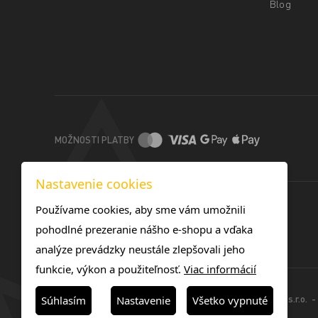
Blog
MOŽNOSTI PLATBY
Nastavenie cookies
Používame cookies, aby sme vám umožnili
pohodlné prezeranie nášho e-shopu a vďaka
analýze prevádzky neustále zlepšovali jeho
funkcie, výkon a použiteľnosť.
Viac informácií
© 2025 -TOREX TONERS SK s.r.o. - 
Súhlasím
Nastavenie
Všetko vypnuté