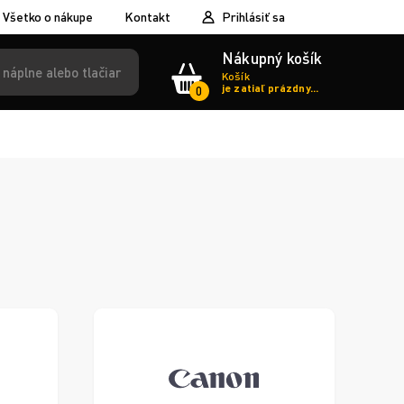
Všetko o nákupe
Kontakt
Prihlásiť sa
Nákupný košík
Košík
je zatiaľ prázdny...
0