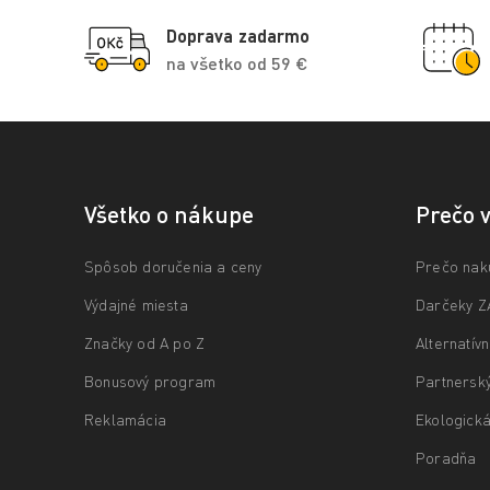
Doprava zadarmo
na všetko od 59 €
Všetko o nákupe
Prečo 
Spôsob doručenia a ceny
Prečo nak
Výdajné miesta
Darčeky 
Značky od A po Z
Alternatív
Bonusový program
Partnersk
Reklamácia
Ekologická
Poradňa