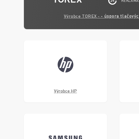
REKLAMA
Výrobce TOREX -
- úspora tlačový
Výrobce HP