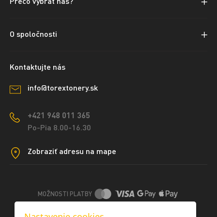
Prečo vybrať nás?
O spoločnosti
Kontaktujte nás
info@torextonery.sk
+421 948 011 365
Po-Pia 8.00-16.30
Zobraziť adresu na mape
MOŽNOSTI PLATBY
Nastavenie cookies