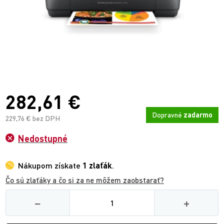
282,61 €
Dopravné
zadarmo
229,76 € bez DPH
Nedostupné
Nákupom získate
1 zlaťák
.
Čo sú zlaťáky a čo si za ne môžem zaobstarať?
Množství
−
+