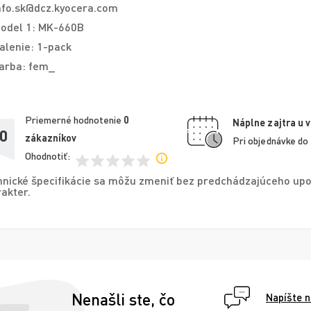
nfo.sk@dcz.kyocera.com
odel 1: MK-660B
alenie: 1-pack
arba: fem_
Priemerné hodnotenie
0
Náplne zajtra u 
,0
zákazníkov
Pri objednávke do
Ohodnotiť:
nické špecifikácie sa môžu zmeniť bez predchádzajúceho upo
akter.
Nenašli ste, čo
Napíšte 