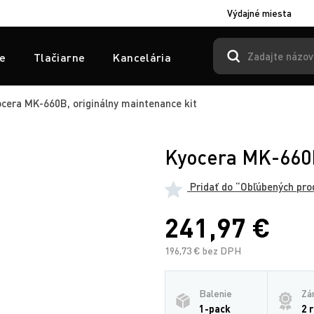
Výdajné miesta
e
Tlačiarne
Kancelária
cera MK-660B, originálny maintenance kit
Kyocera MK-660B
Pridať do “Obľúbených pro
241,97 €
196,73 € bez DPH
Balenie
Zá
1-pack
2 