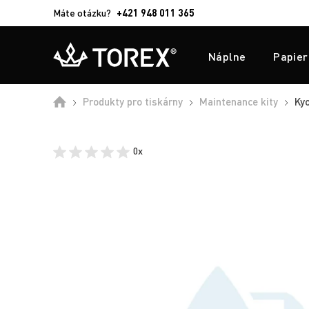
Máte otázku?
+421 948 011 365
Náplne
Papier
Produkty pro tiskárny
Maintenance kity
Kyo
0x