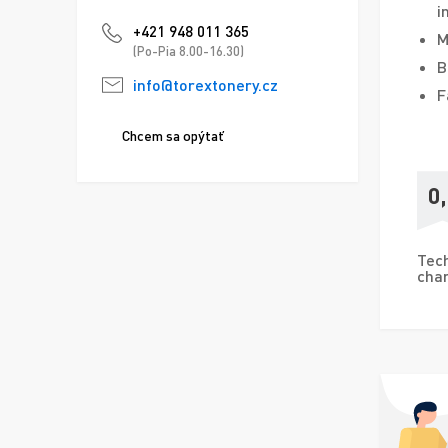
i
+421 948 011 365
M
(Po-Pia 8.00-16.30)
B
info@torextonery.cz
F
Chcem sa opýtať
0
Tech
char