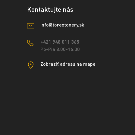
Kontaktujte nás
info@torextonery.sk
+421 948 011 365
Po-Pia 8.00-16.30
Zobraziť adresu na mape