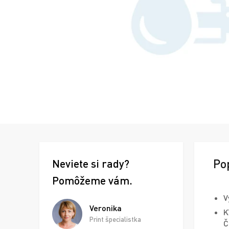
Po
Neviete si rady?
Pomôžeme vám.
V
Veronika
K
Print špecialistka
Č