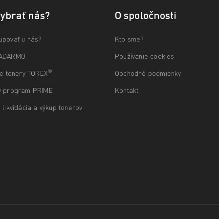
vybrať nás?
O spoločnosti
upovať u nás?
Kto sme?
ZADARMO
Používanie cookies
®
ne tonery TOREX
Obchodné podmienky
ý program PRIME
Kontakt
 likvidácia a výkup tonerov