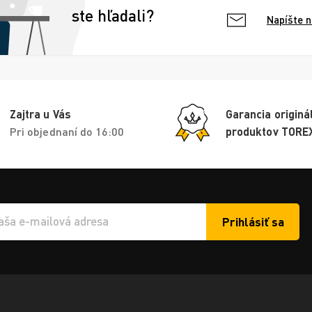
ste hľadali?
Napíšte 
Zajtra u Vás
Garancia originá
Pri objednaní do 16:00
produktov TORE
Prihlásiť sa
í e-mailu k odběru