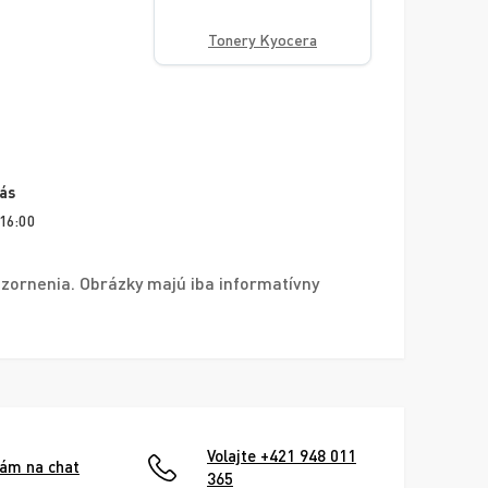
Tonery Kyocera
vás
 16:00
zornenia. Obrázky majú iba informatívny
Volajte +421 948 011
nám na chat
365