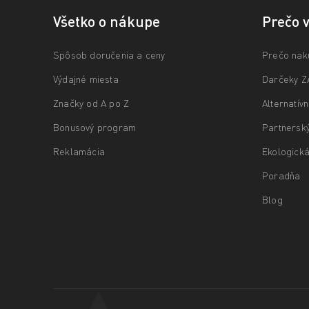
Všetko o nákupe
Prečo 
Spôsob doručenia a ceny
Prečo nak
Výdajné miesta
Darčeky 
Značky od A po Z
Alternatív
Bonusový program
Partnersk
Reklamácia
Ekologická
Poradňa
Blog