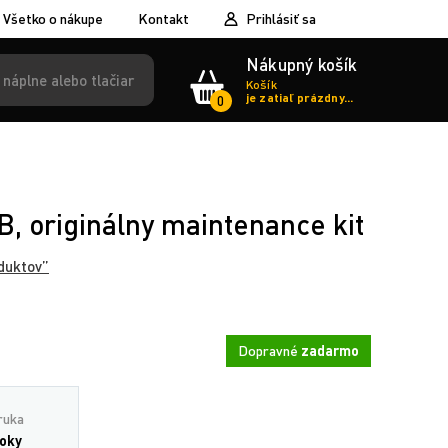
Všetko o nákupe
Kontakt
Prihlásiť sa
Nákupný košík
Košík
je zatiaľ prázdny...
0
, originálny maintenance kit
duktov”
Dopravné
zadarmo
ruka
roky