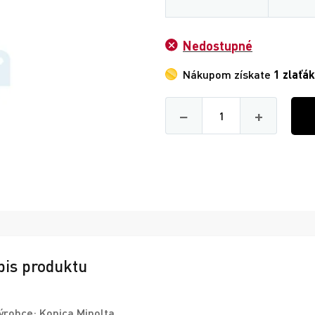
Nedostupné
Nákupom získate
1 zlaťák
Množství
−
+
pis produktu
ýrobce: Konica Minolta