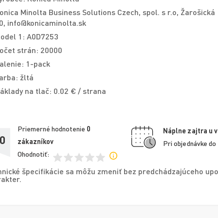
onica Minolta Business Solutions Czech, spol. s r.o, Žarošická
0, info@konicaminolta.sk
odel 1: A0D7253
očet strán: 20000
alenie: 1-pack
arba: žltá
áklady na tlač: 0.02 € / strana
Priemerné hodnotenie
0
Náplne zajtra u 
,0
zákazníkov
Pri objednávke do
Ohodnotiť:
nické špecifikácie sa môžu zmeniť bez predchádzajúceho upo
akter.