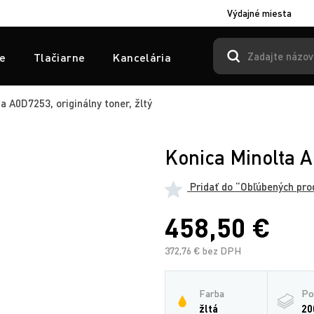
Výdajné miesta
e
Tlačiarne
Kancelária
a A0D7253, originálny toner, žltý
Konica Minolta A0
Pridať do “Obľúbených pro
458,50 €
372,76 € bez DPH
Farba
Po
žltá
20