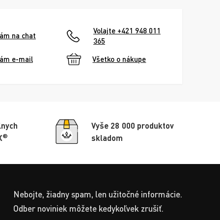
Volajte +421 948 011
nám na chat
365
nám e-mail
Všetko o nákupe
lnych
Vyše 28 000 produktov
®
X
skladom
Nebojte, žiadny spam, len užitočné informácie.
Odber noviniek môžete kedykoľvek zrušiť.