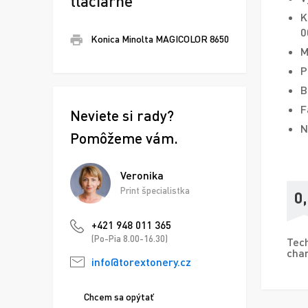
tlačiarne
K
0
Konica Minolta MAGICOLOR 8650
M
P
B
F
Neviete si rady?
N
Pomôžeme vám.
Veronika
Print špecialistka
0
+421 948 011 365
(Po-Pia 8.00-16.30)
Tech
char
info@torextonery.cz
Chcem sa opýtať