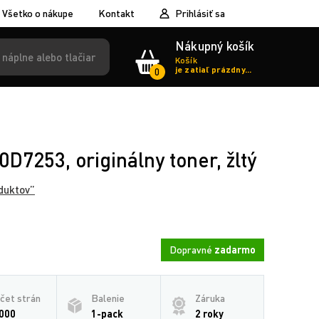
Všetko o nákupe
Kontakt
Prihlásiť sa
Nákupný košík
Košík
je zatiaľ prázdny...
0
D7253, originálny toner, žltý
duktov”
Dopravné
zadarmo
čet strán
Balenie
Záruka
000
1-pack
2 roky