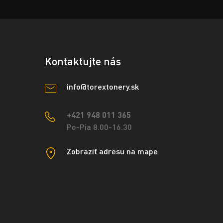
Kontaktujte nás
info@torextonery.sk
+421 948 011 365
Po-Pia 8.00-16.30
Zobraziť adresu na mape