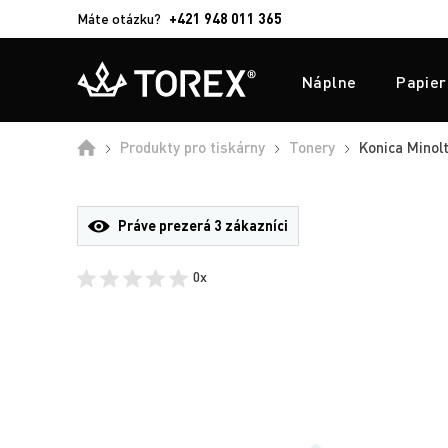
Máte otázku?
+421 948 011 365
Náplne
Papier
Produkty pro tiskárny
Tonery
Konica Minolt
Práve prezerá
3 zákazníci
0x