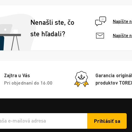
Nenašli ste, čo
Napíšte 
ste hľadali?
Napíšte 
Zajtra u Vás
Garancia originá
Pri objednaní do 16:00
produktov TORE
Prihlásiť sa
í e-mailu k odběru