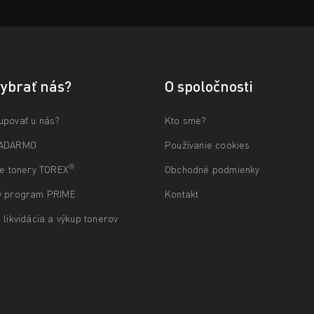
vybrať nás?
O spoločnosti
upovať u nás?
Kto sme?
ZADARMO
Používanie cookies
®
ne tonery TOREX
Obchodné podmienky
ý program PRIME
Kontakt
 likvidácia a výkup tonerov