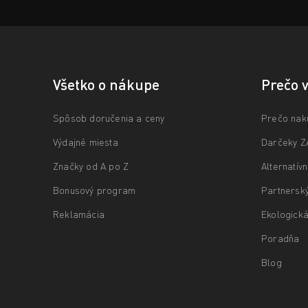
Všetko o nákupe
Prečo 
Spôsob doručenia a ceny
Prečo nak
Výdajné miesta
Darčeky 
Značky od A po Z
Alternatív
Bonusový program
Partnersk
Reklamácia
Ekologická
Poradňa
Blog