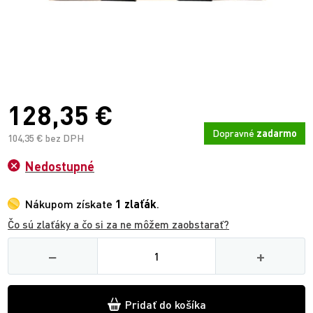
128,35 €
Dopravné
zadarmo
104,35 € bez DPH
Nedostupné
Nákupom získate
1 zlaťák
.
Čo sú zlaťáky a čo si za ne môžem zaobstarať?
Množství
−
+
Pridať do košíka