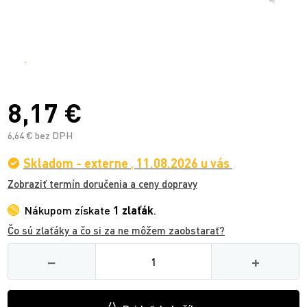
8,17 €
6,64 € bez DPH
Skladom - externe
,
11.08.2026 u vás
Zobraziť termín doručenia a ceny dopravy
Nákupom získate
1 zlaťák
.
Čo sú zlaťáky a čo si za ne môžem zaobstarať?
Množství
−
+