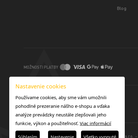
Blog
MOŽNOSTI PLATBY
Nastavenie cookies
Používame cookies, aby sme vám umožnili
pohodlné prezeranie nášho e-shopu a vďaka
analýze prevádzky neustále zlepšovali jeho
funkcie, výkon a použiteľnosť.
Viac informácií
© 2025 -TOREX TONERS SK s.r.o. - 
Súhlasím
Nastavenie
Všetko vypnuté