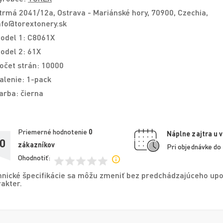
trmá 2041/12a, Ostrava - Mariánské hory, 70900, Czechia,
nfo@torextonery.sk
odel 1: C8061X
odel 2: 61X
očet strán: 10000
alenie: 1-pack
arba: čierna
Priemerné hodnotenie
0
Náplne zajtra u 
,0
zákazníkov
Pri objednávke do
Ohodnotiť:
nické špecifikácie sa môžu zmeniť bez predchádzajúceho upo
akter.