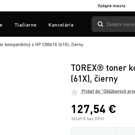
Výdajné miesta
e
Tlačiarne
Kancelária
 kompatibilný s HP C8061X (61X), čierny
TOREX® toner ko
(61X), čierny
Pridať do “Obľúbených pro
127,54 €
103,69 € bez DPH