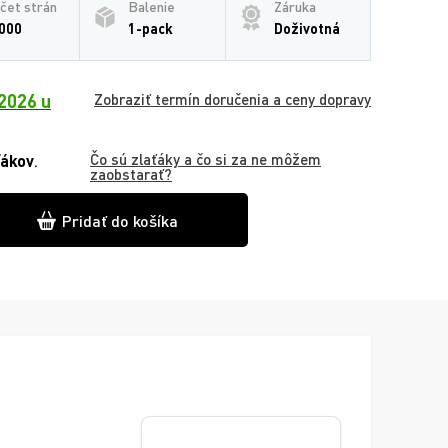
čet strán
Balenie
Záruka
000
1-pack
Doživotná
2026 u
Zobraziť termín doručenia a ceny dopravy
Čo sú zlaťáky a čo si za ne môžem
ťákov
.
zaobstarať?
Pridať do košíka