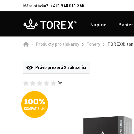
Máte otázku?
+421 948 011 365
Náplne
Papier
Produkty pro tiskárny
Tonery
TOREX® toner
Práve prezerá
2 zákazníci
0x