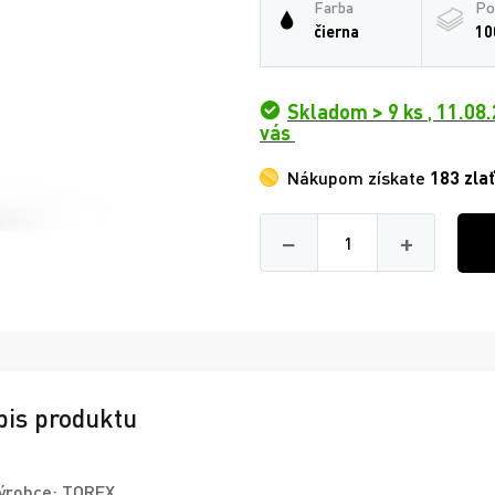
Farba
Po
čierna
10
Skladom > 9 ks
,
11.08.
vás
Nákupom získate
183 zla
Množství
−
+
pis produktu
ýrobce:
TOREX