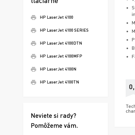
tlačiarne
S
i
HP LaserJet 4100
M
HP LaserJet 4100 SERIES
M
P
HP LaserJet 4100DTN
B
F
HP LaserJet 4100MFP
HP LaserJet 4100N
HP LaserJet 4100TN
0
Tech
char
Neviete si rady?
Pomôžeme vám.