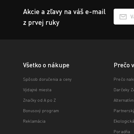
Akcie a zľavy na váš e-mail
Přihlášen
z prvej ruky
Všetko o nákupe
Prečo 
Spôsob doručenia a ceny
Prečo nak
Výdajné miesta
Darčeky 
Značky od A po Z
Alternatív
Bonusový program
Partnersk
Reklamácia
Ekologická
Poradňa