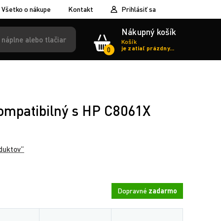
Všetko o nákupe
Kontakt
Prihlásiť sa
Nákupný košík
Košík
je zatiaľ prázdny...
0
mpatibilný s HP C8061X
duktov”
Dopravné
zadarmo