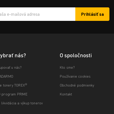
Prihlásiť sa
í e-mailu k odběru
vybrať nás?
O spoločnosti
upovať u nás?
Kto sme?
ZADARMO
Používanie cookies
®
ne tonery TOREX
Obchodné podmienky
ý program PRIME
Kontakt
 likvidácia a výkup tonerov