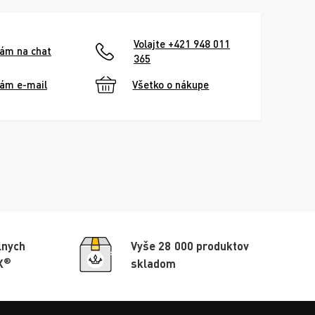
Volajte +421 948 011
nám na chat
365
nám e-mail
Všetko o nákupe
lnych
Vyše 28 000 produktov
®
X
skladom