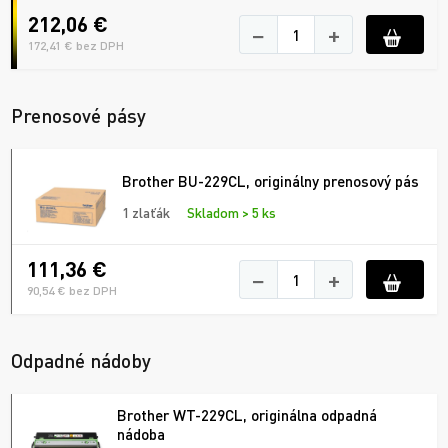
212,06 €
−
+
172,41 € bez DPH
Prenosové pásy
Brother BU-229CL, originálny prenosový pás
1 zlaťák
Skladom > 5 ks
111,36 €
−
+
90,54 € bez DPH
Odpadné nádoby
Brother WT-229CL, originálna odpadná
nádoba