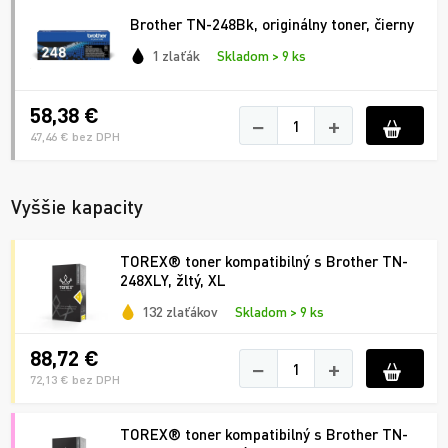
Brother TN-248Bk, originálny toner, čierny
1 zlaťák
Skladom > 9 ks
58,38 €
−
+
47,46 € bez DPH
Vyššie kapacity
TOREX® toner kompatibilný s Brother TN-
248XLY, žltý, XL
132 zlaťákov
Skladom > 9 ks
88,72 €
−
+
72,13 € bez DPH
TOREX® toner kompatibilný s Brother TN-