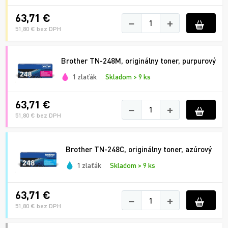
63,71 €
−
+
51,80 € bez DPH
Brother TN-248M, originálny toner, purpurový
1 zlaťák
Skladom > 9 ks
63,71 €
−
+
51,80 € bez DPH
Brother TN-248C, originálny toner, azúrový
1 zlaťák
Skladom > 9 ks
63,71 €
−
+
51,80 € bez DPH