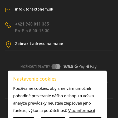
info@torextonery.sk
+421 948 011 365
Po-Pia 8.00-16.30
Zobraziť adresu na mape
MOŽNOSTI PLATBY
Nastavenie cookies
DOPRAVNÉ METÓDY
Používame cookies, aby sme vám umožnili
pohodlné prezeranie nášho e-shopu a vďaka
analýze prevádzky neustále zlepšovali jeho
funkcie, výkon a použiteľnosť.
Viac informácií