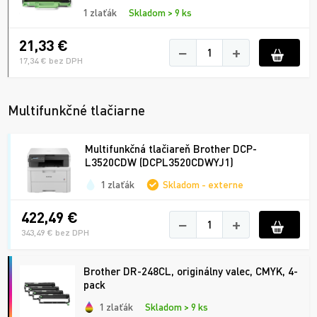
1 zlaťák
Skladom > 9 ks
21,33 €
−
+
17,34 € bez DPH
Multifunkčné tlačiarne
Multifunkčná tlačiareň Brother DCP-
L3520CDW (DCPL3520CDWYJ1)
1 zlaťák
Skladom - externe
422,49 €
−
+
343,49 € bez DPH
Brother DR-248CL, originálny valec, CMYK, 4-
pack
1 zlaťák
Skladom > 9 ks