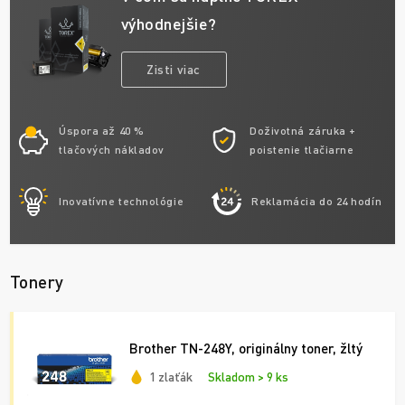
výhodnejšie?
Zisti viac
Úspora až 40 %
Doživotná záruka +
tlačových nákladov
poistenie tlačiarne
Inovatívne technológie
Reklamácia do 24 hodín
Tonery
Brother TN-248Y, originálny toner, žltý
1 zlaťák
Skladom > 9 ks