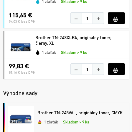
1 zlaťák
Skladom > 9 ks
115,65 €
−
+
94,03 € bez DPH
Brother TN-248XLBk, originálny toner,
čierny, XL
1 zlaťák
Skladom > 9 ks
99,83 €
−
+
81,16 € bez DPH
Výhodné sady
Brother TN-248VAL, originálny toner, CMYK
1 zlaťák
Skladom > 9 ks