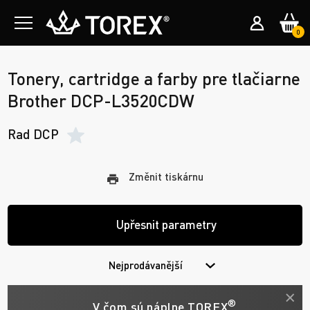
0
Tonery, cartridge a farby pre tlačiarne
Brother DCP-L3520CDW
Rad DCP
Změnit tiskárnu
Upřesnit parametry
Nejprodávanější
®
V čom sú náplne TOREX