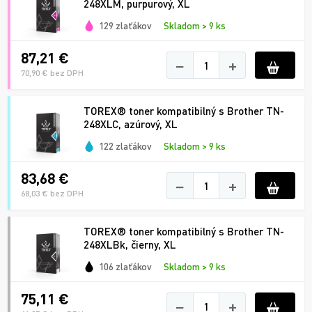
248XLM, purpurový, XL
129 zlaťákov
Skladom > 9 ks
87,21 €
−
+
70,90 € bez DPH
TOREX® toner kompatibilný s Brother TN-
248XLC, azúrový, XL
122 zlaťákov
Skladom > 9 ks
83,68 €
−
+
68,03 € bez DPH
TOREX® toner kompatibilný s Brother TN-
248XLBk, čierny, XL
106 zlaťákov
Skladom > 9 ks
75,11 €
−
+