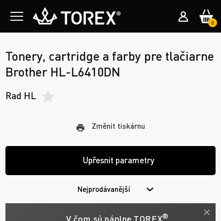
0
Tonery, cartridge a farby pre tlačiarne
Brother HL-L6410DN
Rad HL
Změnit tiskárnu
Upřesnit parametry
Nejprodávanější
®
V čom sú náplne TOREX