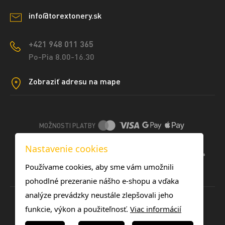
info@torextonery.sk
+421 948 011 365
Po-Pia 8.00-16.30
Zobraziť adresu na mape
MOŽNOSTI PLATBY
Nastavenie cookies
DOPRAVNÉ METÓDY
Používame cookies, aby sme vám umožnili
pohodlné prezeranie nášho e-shopu a vďaka
analýze prevádzky neustále zlepšovali jeho
funkcie, výkon a použiteľnosť.
Viac informácií