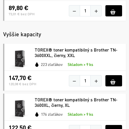
89,80 €
−
+
73,01 € bez DPH
Vyššie kapacity
TOREX® toner kompatibilný s Brother TN-
3600XXL, čierny, XXL
223 zlaťákov
Skladom > 9 ks
147,70 €
−
+
120,08 € bez DPH
TOREX® toner kompatibilný s Brother TN-
3600XL, čierny, XL
176 zlaťákov
Skladom > 9 ks
122,50 €