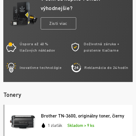
výhodnejšie?
Zisti viac
Úspora až 40 %
Doživotná záruka +
tlačových nákladov
poistenie tlačiarne
Inovatívne technológie
Reklamácia do 24 hodín
Tonery
Brother TN-3600, originálny toner, čierny
1 zlaťák
Skladom > 9 ks