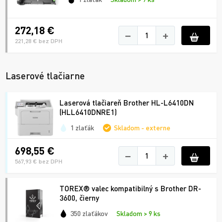
272,18 €
−
+
221,28 € bez DPH
Laserové tlačiarne
Laserová tlačiareň Brother HL-L6410DN
(HLL6410DNRE1)
1 zlaťák
Skladom - externe
698,55 €
−
+
567,93 € bez DPH
TOREX® valec kompatibilný s Brother DR-
3600, čierny
350 zlaťákov
Skladom > 9 ks