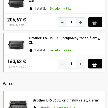
XXL
1 zlaťák
Skladom > 9 ks
206,67 €
−
+
168,02 € bez DPH
Brother TN-3600XL, originálny toner, čierny,
XL
1 zlaťák
Skladom > 9 ks
163,42 €
−
+
132,86 € bez DPH
Valce
Brother DR-3600, originálny valec, čierny
1 zlaťák
Skladom > 9 ks