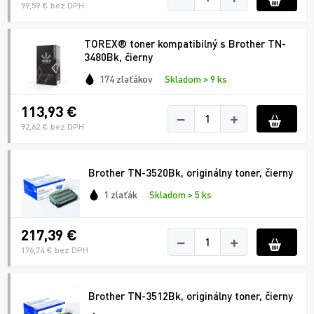
99,59 € bez DPH
TOREX® toner kompatibilný s Brother TN-
3480Bk, čierny
174 zlaťákov
Skladom > 9 ks
113,93 €
−
+
92,62 € bez DPH
Brother TN-3520Bk, originálny toner, čierny
1 zlaťák
Skladom > 5 ks
217,39 €
−
+
176,74 € bez DPH
Brother TN-3512Bk, originálny toner, čierny