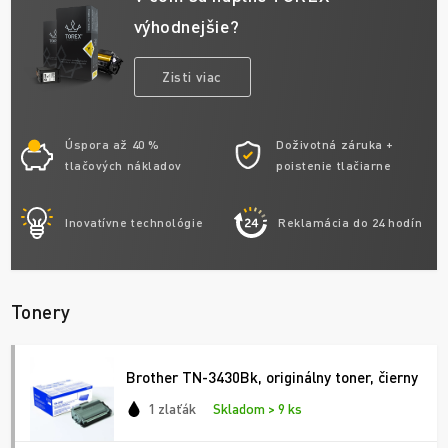
výhodnejšie?
Zisti viac
Úspora až 40 %
Doživotná záruka +
tlačových nákladov
poistenie tlačiarne
Inovatívne technológie
Reklamácia do 24 hodín
Tonery
Brother TN-3430Bk, originálny toner, čierny
1 zlaťák
Skladom > 9 ks