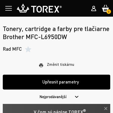
0
Tonery, cartridge a farby pre tlačiarne
Brother MFC-L6950DW
Rad MFC
Změnit tiskárnu
Upřesnit parametry
Nejprodávanější
®
V čom sú náplne TOREX