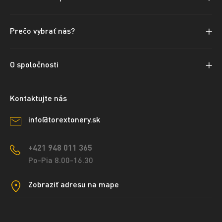
Prečo vybrať nás?
O spoločnosti
Kontaktujte nás
info@torextonery.sk
+421 948 011 365
Po-Pia 8.00-16.30
Zobraziť adresu na mape