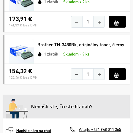
1 zlaťák
Skladom > 9 ks
173,91 €
−
+
141,39 € bez DPH
Brother TN-3480Bk, originálny toner, čierny
1 zlaťák
Skladom > 9 ks
154,32 €
−
+
125,46 € bez DPH
Nenašli ste, čo ste hľadali?
Volajte +421 948 011 365
Napíšte nám na chat