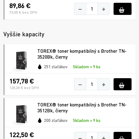
89,86 €
−
+
73,05 € bez DPH
Vyššie kapacity
TOREX® toner kompatibilný s Brother TN-
3520Bk, čierny
251 zlaťákov
Skladom > 9 ks
157,78 €
−
+
128,28 € bez DPH
TOREX® toner kompatibilný s Brother TN-
3512Bk, čierny
200 zlaťákov
Skladom > 9 ks
122,50 €
−
+