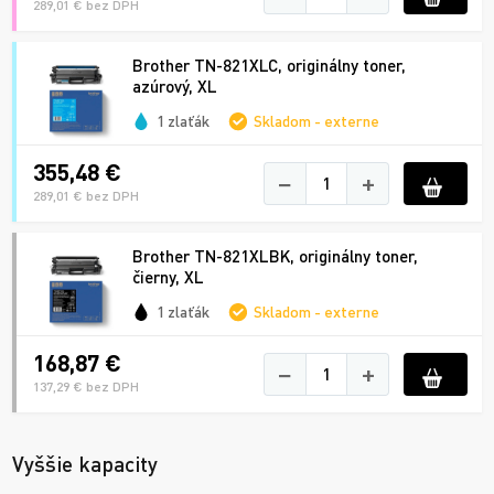
289,01 € bez DPH
Brother TN-821XLC, originálny toner,
azúrový, XL
1 zlaťák
Skladom - externe
355,48 €
−
+
289,01 € bez DPH
Brother TN-821XLBK, originálny toner,
čierny, XL
1 zlaťák
Skladom - externe
168,87 €
−
+
137,29 € bez DPH
Vyššie kapacity