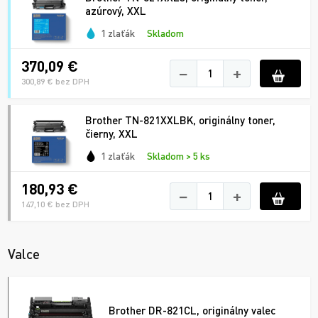
azúrový, XXL
1 zlaťák
Skladom
370,09 €
−
+
300,89 € bez DPH
Brother TN-821XXLBK, originálny toner,
čierny, XXL
1 zlaťák
Skladom > 5 ks
180,93 €
−
+
147,10 € bez DPH
Valce
Brother DR-821CL, originálny valec