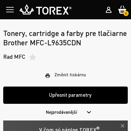
0
Tonery, cartridge a farby pre tlačiarne
Brother MFC-L9635CDN
Rad MFC
Změnit tiskárnu
Upřesnit parametry
Nejprodávanější
®
V čom sú náplne TOREX