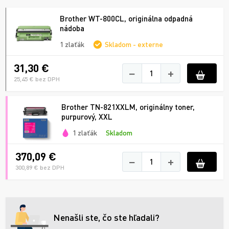
Brother WT-800CL, originálna odpadná
nádoba
1 zlaťák
Skladom - externe
31,30 €
−
+
25,45 € bez DPH
Brother TN-821XXLM, originálny toner,
purpurový, XXL
1 zlaťák
Skladom
370,09 €
−
+
300,89 € bez DPH
Nenašli ste, čo ste hľadali?