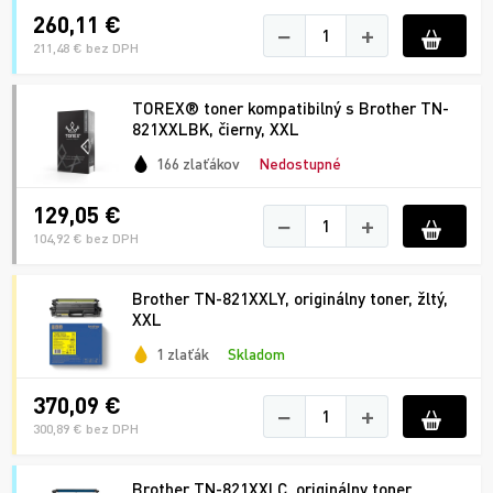
260,11 €
−
+
211,48 € bez DPH
TOREX® toner kompatibilný s Brother TN-
821XXLBK, čierny, XXL
166 zlaťákov
Nedostupné
129,05 €
−
+
104,92 € bez DPH
Brother TN-821XXLY, originálny toner, žltý,
XXL
1 zlaťák
Skladom
370,09 €
−
+
300,89 € bez DPH
Brother TN-821XXLC, originálny toner,