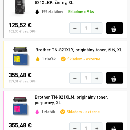
821XLBK, čierny, XL
199 zlaťákov
Skladom > 9 ks
125,52 €
−
+
102,05 € bez DPH
Brother TN-821XLY, originálny toner, žltý, XL
1 zlaťák
Skladom - externe
355,48 €
−
+
289,01 € bez DPH
Brother TN-821XLM, originálny toner,
purpurový, XL
1 zlaťák
Skladom - externe
355,48 €
−
+