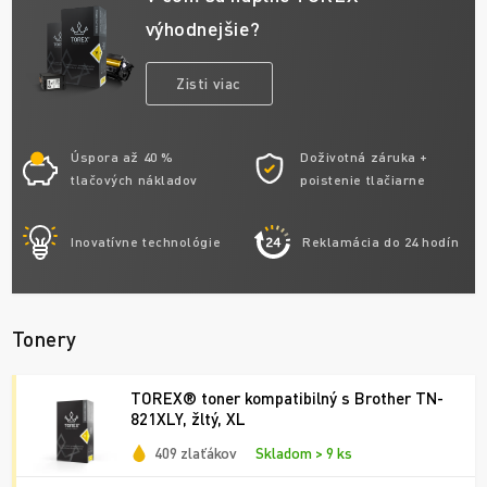
výhodnejšie?
Zisti viac
Úspora až 40 %
Doživotná záruka +
tlačových nákladov
poistenie tlačiarne
Inovatívne technológie
Reklamácia do 24 hodín
Tonery
TOREX® toner kompatibilný s Brother TN-
821XLY, žltý, XL
409 zlaťákov
Skladom > 9 ks