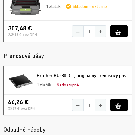
1 zlaťák
Skladom - externe
307,48 €
−
+
249,98 € bez DPH
Prenosové pásy
Brother BU-800CL, originálny prenosový pás
1 zlaťák
Nedostupné
66,26 €
−
+
53,87 € bez DPH
Odpadné nádoby