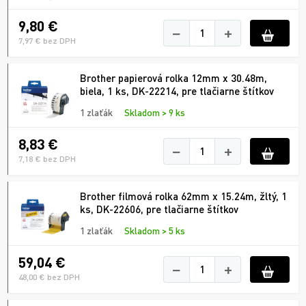
9,80 €
−
+
7,97 € bez DPH
Brother papierová rolka 12mm x 30.48m,
biela, 1 ks, DK-22214, pre tlačiarne štítkov
1 zlaťák
Skladom > 9 ks
8,83 €
−
+
7,18 € bez DPH
Brother filmová rolka 62mm x 15.24m, žltý, 1
ks, DK-22606, pre tlačiarne štítkov
1 zlaťák
Skladom > 5 ks
59,04 €
−
+
48,00 € bez DPH