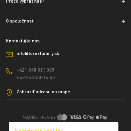
Prečo vybrať nás?
O spoločnosti
Kontaktujte nás
info@torextonery.sk
+421 948 011 365
Po-Pia 8.00-16.30
Zobraziť adresu na mape
MOŽNOSTI PLATBY