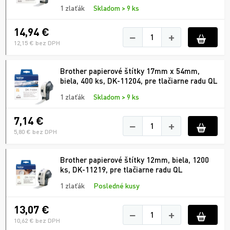
1 zlaťák
Skladom > 9 ks
14,94 €
−
+
12,15 € bez DPH
Brother papierové štítky 17mm x 54mm,
biela, 400 ks, DK-11204, pre tlačiarne radu QL
1 zlaťák
Skladom > 9 ks
7,14 €
−
+
5,80 € bez DPH
Brother papierové štítky 12mm, biela, 1200
ks, DK-11219, pre tlačiarne radu QL
1 zlaťák
Posledné kusy
13,07 €
−
+
10,62 € bez DPH