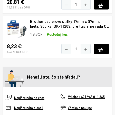
20,81 €
−
+
16,92 € bez DPH
Brother papierové štítky 17mm x 87mm,
biela, 300 ks, DK-11203, pre tlačiarne radu QL
1 zlaťák
Posledný kus
8,23 €
−
+
6,69 € bez DPH
Nenašli ste, čo ste hľadali?
Volajte +421 948 011 365
Napíšte nám na chat
Všetko o nákupe
Napíšte nám e-mail