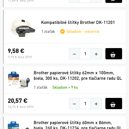
11,89 € bez DPH
Kompatibilné štítky Brother DK-11201
1 zlaťák
Skladom - externe
9,58 €
−
+
7,79 € bez DPH
Brother papierové štítky 62mm x 100mm,
biela, 300 ks, DK-11202, pre tlačiarne radu QL
1 zlaťák
Skladom > 9 ks
20,57 €
−
+
16,72 € bez DPH
Brother papierové štítky 60mm x 86mm,
biela, 260 ks, DK-11234, pre tlačiarne radu QL