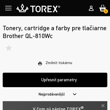
0
Tonery, cartridge a farby pre tlačiarne
Brother QL-810Wc
Změnit tiskárnu
Upřesnit parametry
Nejprodávanější
®
V čom sú náplne TOREX