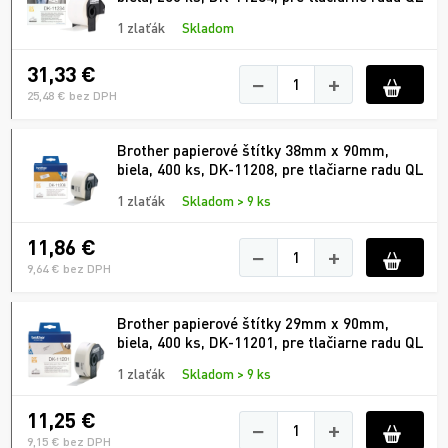
1 zlaťák
Skladom
31,33 €
−
+
25,48 € bez DPH
Brother papierové štítky 38mm x 90mm,
biela, 400 ks, DK-11208, pre tlačiarne radu QL
1 zlaťák
Skladom > 9 ks
11,86 €
−
+
9,64 € bez DPH
Brother papierové štítky 29mm x 90mm,
biela, 400 ks, DK-11201, pre tlačiarne radu QL
1 zlaťák
Skladom > 9 ks
11,25 €
−
+
9,15 € bez DPH