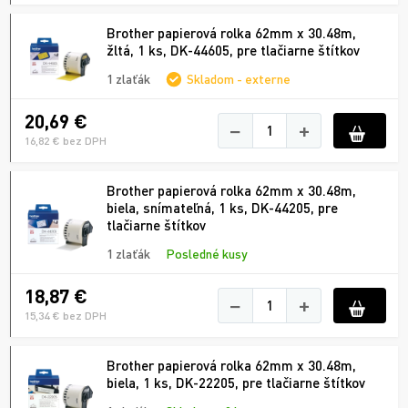
Brother papierová rolka 62mm x 30.48m,
žltá, 1 ks, DK-44605, pre tlačiarne štítkov
1 zlaťák
Skladom - externe
20,69 €
−
+
16,82 € bez DPH
Brother papierová rolka 62mm x 30.48m,
biela, snímateľná, 1 ks, DK-44205, pre
tlačiarne štítkov
1 zlaťák
Posledné kusy
18,87 €
−
+
15,34 € bez DPH
Brother papierová rolka 62mm x 30.48m,
biela, 1 ks, DK-22205, pre tlačiarne štítkov