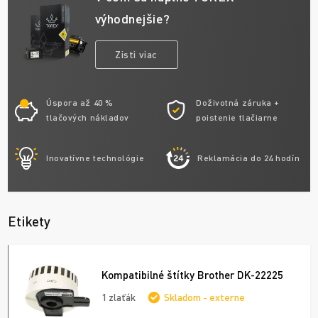
výhodnejšie?
Zisti viac
Úspora až 40 %
Doživotná záruka +
tlačových nákladov
poistenie tlačiarne
Inovatívne technológie
Reklamácia do 24 hodín
Etikety
Kompatibilné štítky Brother DK-22225
1 zlaťák
Skladom - externe