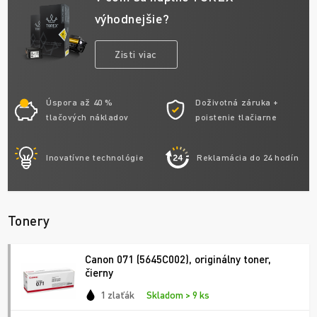
výhodnejšie?
Zisti viac
Úspora až 40 %
Doživotná záruka +
tlačových nákladov
poistenie tlačiarne
Inovatívne technológie
Reklamácia do 24 hodín
Tonery
Canon 071 (5645C002), originálny toner,
čierny
1 zlaťák
Skladom > 9 ks