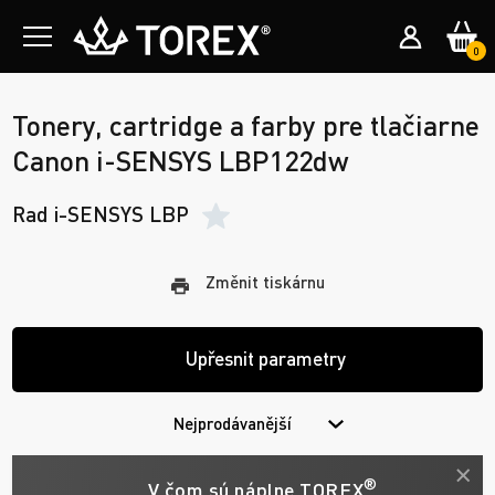
0
Tonery, cartridge a farby pre tlačiarne
Canon i-SENSYS LBP122dw
Rad i-SENSYS LBP
Změnit tiskárnu
Upřesnit parametry
Nejprodávanější
®
V čom sú náplne TOREX