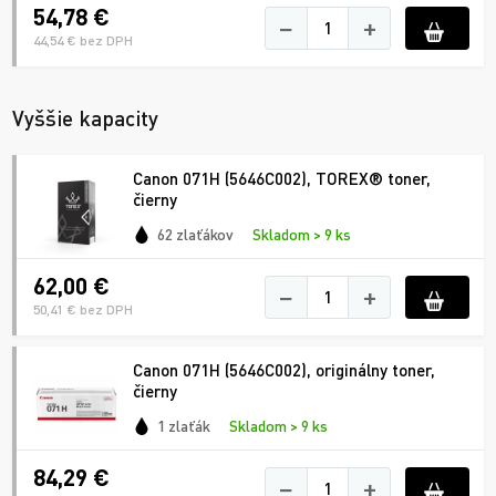
54,78 €
−
+
44,54 € bez DPH
Vyššie kapacity
Canon 071H (5646C002), TOREX® toner,
čierny
62 zlaťákov
Skladom > 9 ks
62,00 €
−
+
50,41 € bez DPH
Canon 071H (5646C002), originálny toner,
čierny
1 zlaťák
Skladom > 9 ks
84,29 €
−
+