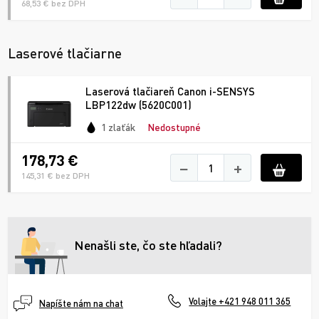
68,53 € bez DPH
Laserové tlačiarne
Laserová tlačiareň Canon i-SENSYS
LBP122dw (5620C001)
1 zlaťák
Nedostupné
178,73 €
−
+
145,31 € bez DPH
Nenašli ste, čo ste hľadali?
Volajte +421 948 011 365
Napíšte nám na chat