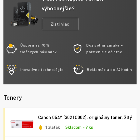
výhodnejšie?
Zisti viac
Úspora až 40 %
Doživotná záruka +
tlačových nákladov
poistenie tlačiarne
Inovatívne technológie
Reklamácia do 24 hodín
Tonery
Canon 054Y (3021C002), originálny toner, žltý
1 zlaťák
Skladom > 9 ks