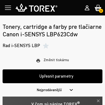
0
Tonery, cartridge a farby pre tlačiarne
Canon i-SENSYS LBP623Cdw
Rad i-SENSYS LBP
Změnit tiskárnu
Upřesnit parametry
Nejprodávanější
®
V čom sú náplne TOREX