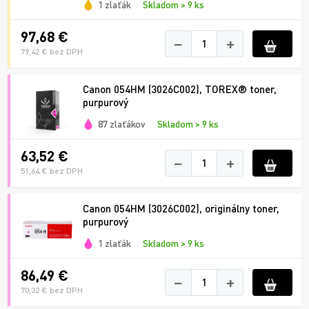
1 zlaťák
Skladom > 9 ks
97,68 €
−
+
79,42 € bez DPH
Canon 054HM (3026C002), TOREX® toner,
purpurový
87 zlaťákov
Skladom > 9 ks
63,52 €
−
+
51,64 € bez DPH
Canon 054HM (3026C002), originálny toner,
purpurový
1 zlaťák
Skladom > 9 ks
86,49 €
−
+
70,32 € bez DPH