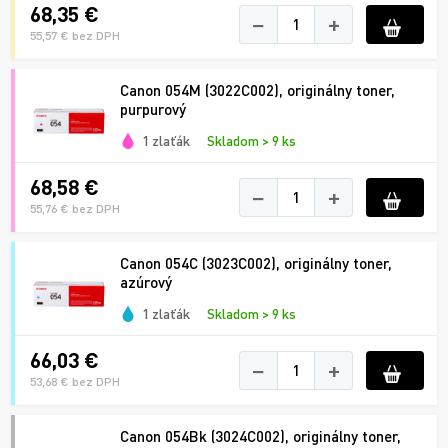
68,35 €
−
+
55,57 € bez DPH
Canon 054M (3022C002), originálny toner,
purpurový
1 zlaťák
Skladom > 9 ks
68,58 €
−
+
55,76 € bez DPH
Canon 054C (3023C002), originálny toner,
azúrový
1 zlaťák
Skladom > 9 ks
66,03 €
−
+
53,68 € bez DPH
Canon 054Bk (3024C002), originálny toner,