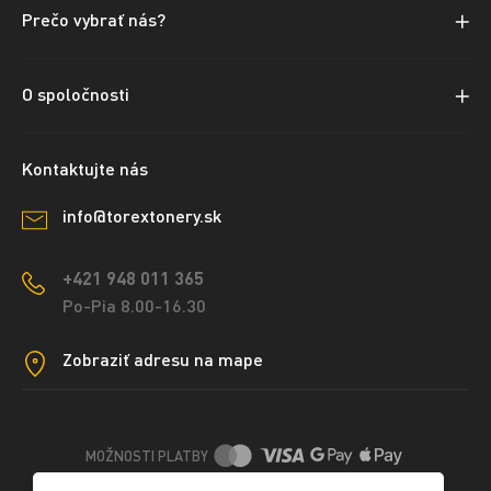
Prečo vybrať nás?
O spoločnosti
Kontaktujte nás
info@torextonery.sk
+421 948 011 365
Po-Pia 8.00-16.30
Zobraziť adresu na mape
MOŽNOSTI PLATBY