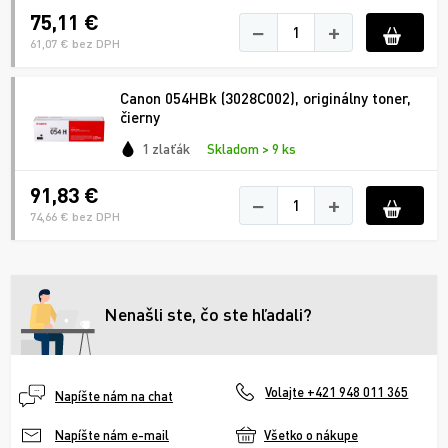
75,11 €
−
+
61,07 € bez DPH
Canon 054HBk (3028C002), originálny toner,
čierny
1 zlaťák
Skladom > 9 ks
91,83 €
−
+
74,66 € bez DPH
Nenašli ste, čo ste hľadali?
Volajte +421 948 011 365
Napíšte nám na chat
Všetko o nákupe
Napíšte nám e-mail