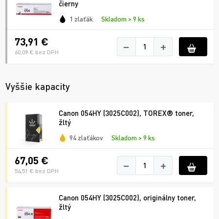
čierny
1 zlaťák
Skladom > 9 ks
73,91 €
−
+
60,09 € bez DPH
Vyššie kapacity
Canon 054HY (3025C002), TOREX® toner,
žltý
94 zlaťákov
Skladom > 9 ks
67,05 €
−
+
54,51 € bez DPH
Canon 054HY (3025C002), originálny toner,
žltý