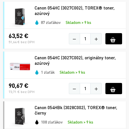
Canon 054HC (3027C002), TOREX® toner,
azúrový
87 zlaťákov
Skladom > 9 ks
63,52 €
−
+
51,64 € bez DPH
Canon 054HC (3027C002), originálny toner,
azúrový
1 zlaťák
Skladom > 9 ks
90,67 €
−
+
73,71 € bez DPH
Canon 054HBk (3028C002), TOREX® toner,
čierny
108 zlaťákov
Skladom > 9 ks