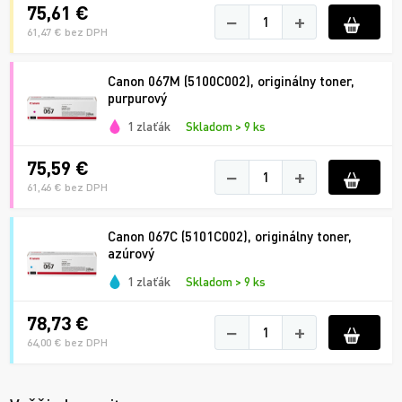
75,61 €
−
+
61,47 € bez DPH
Canon 067M (5100C002), originálny toner,
purpurový
1 zlaťák
Skladom > 9 ks
75,59 €
−
+
61,46 € bez DPH
Canon 067C (5101C002), originálny toner,
azúrový
1 zlaťák
Skladom > 9 ks
78,73 €
−
+
64,00 € bez DPH