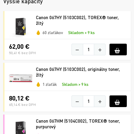
Vyššie kapacity
Canon 067HY (5103C002), TOREX® toner,
žltý
60 zlaťákov
Skladom > 9 ks
62,00 €
−
+
50,41 € bez DPH
Canon 067HY (5103C002), originálny toner,
žltý
1 zlaťák
Skladom > 9 ks
80,12 €
−
+
65,14 € bez DPH
Canon 067HM (5104C002), TOREX® toner,
purpurový