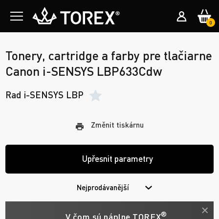
0
Tonery, cartridge a farby pre tlačiarne
Canon i-SENSYS LBP633Cdw
Rad i-SENSYS LBP
Změnit tiskárnu
Upřesnit parametry
Nejprodávanější
®
V čom sú náplne TOREX