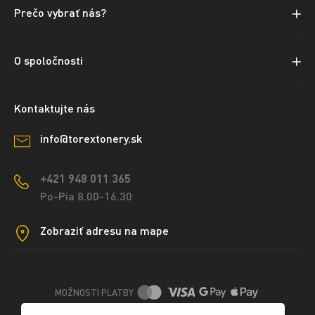
Prečo vybrať nás?
O spoločnosti
Kontaktujte nás
info@torextonery.sk
+421 948 011 365
Po-Pia 8.00-16.30
Zobraziť adresu na mape
MOŽNOSTI PLATBY