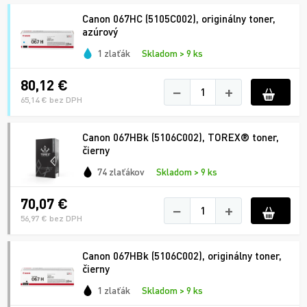
Canon 067HC (5105C002), originálny toner,
azúrový
1 zlaťák
Skladom > 9 ks
80,12 €
−
+
65,14 € bez DPH
Canon 067HBk (5106C002), TOREX® toner,
čierny
74 zlaťákov
Skladom > 9 ks
70,07 €
−
+
56,97 € bez DPH
Canon 067HBk (5106C002), originálny toner,
čierny
1 zlaťák
Skladom > 9 ks