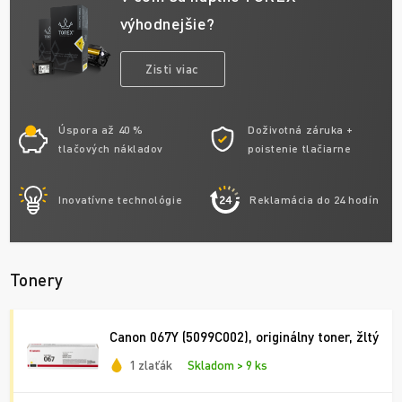
výhodnejšie?
Zisti viac
Úspora až 40 %
Doživotná záruka +
tlačových nákladov
poistenie tlačiarne
Inovatívne technológie
Reklamácia do 24 hodín
Tonery
Canon 067Y (5099C002), originálny toner, žltý
1 zlaťák
Skladom > 9 ks