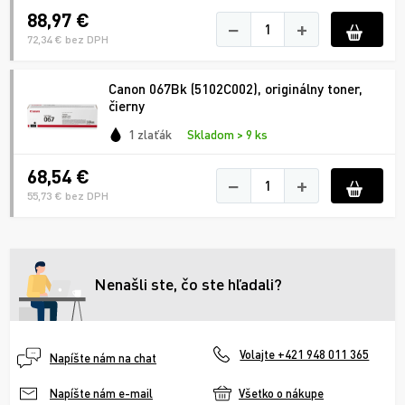
88,97 €
−
+
72,34 € bez DPH
Canon 067Bk (5102C002), originálny toner,
čierny
1 zlaťák
Skladom > 9 ks
68,54 €
−
+
55,73 € bez DPH
Nenašli ste, čo ste hľadali?
Volajte +421 948 011 365
Napíšte nám na chat
Všetko o nákupe
Napíšte nám e-mail