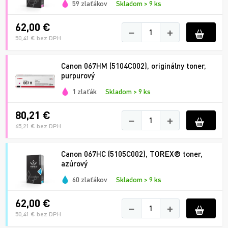
59 zlaťákov
Skladom > 9 ks
62,00 €
−
+
50,41 € bez DPH
Canon 067HM (5104C002), originálny toner,
purpurový
1 zlaťák
Skladom > 9 ks
80,21 €
−
+
65,21 € bez DPH
Canon 067HC (5105C002), TOREX® toner,
azúrový
60 zlaťákov
Skladom > 9 ks
62,00 €
−
+
50,41 € bez DPH