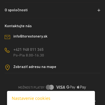
O spoločnosti
Kontaktujte nás
info@torextonery.sk
+421 948 011 365
Po-Pia 8.00-16.30
Zobraziť adresu na mape
MOŽNOSTI PLATBY
Nastavenie cookies
DOPRAVNÉ METÓDY