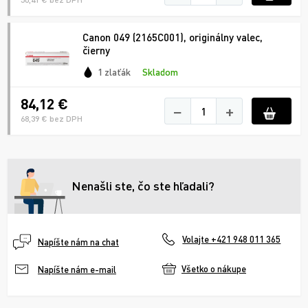
Canon 049 (2165C001), originálny valec,
čierny
1 zlaťák
Skladom
84,12 €
−
+
68,39 € bez DPH
Nenašli ste, čo ste hľadali?
Volajte +421 948 011 365
Napíšte nám na chat
Všetko o nákupe
Napíšte nám e-mail