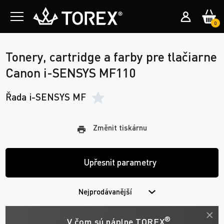
0
Tonery, cartridge a farby pre tlačiarne
Canon i-SENSYS MF110
Řada i-SENSYS MF
Změnit tiskárnu
Upřesnit parametry
Nejprodávanější
®
V čom sú náplne TOREX