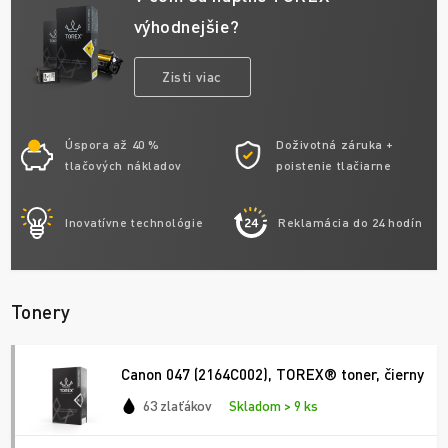
výhodnejšie?
Zisti viac
Úspora až 40 %
Doživotná záruka +
tlačových nákladov
poistenie tlačiarne
Inovatívne technológie
Reklamácia do 24 hodín
Tonery
Canon 047 (2164C002), TOREX® toner, čierny
63 zlaťákov
Skladom > 9 ks