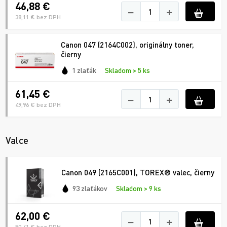
46,88 €
−
+
38,11 € bez DPH
Canon 047 (2164C002), originálny toner,
čierny
1 zlaťák
Skladom > 5 ks
61,45 €
−
+
49,96 € bez DPH
Valce
Canon 049 (2165C001), TOREX® valec, čierny
93 zlaťákov
Skladom > 9 ks
62,00 €
−
+
50,41 € bez DPH