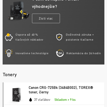
výhodnejšie?
Zisti viac
Úspora až 40 %
Doživotná záruka +
tlačových nákladov
poistenie tlačiarne
Inovatívne technológie
Reklamácia do 24 hodín
Tonery
Canon CRG-725Bk (3484B002), TOREX®
toner, čierny
37 zlaťákov
Skladom > 9 ks