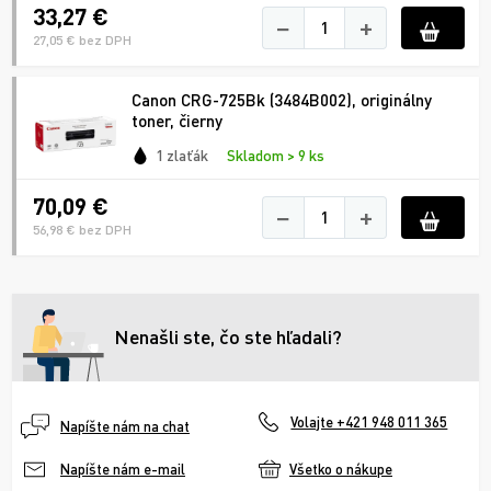
33,27 €
−
+
27,05 € bez DPH
Canon CRG-725Bk (3484B002), originálny
toner, čierny
1 zlaťák
Skladom > 9 ks
70,09 €
−
+
56,98 € bez DPH
Nenašli ste, čo ste hľadali?
Volajte +421 948 011 365
Napíšte nám na chat
Všetko o nákupe
Napíšte nám e-mail