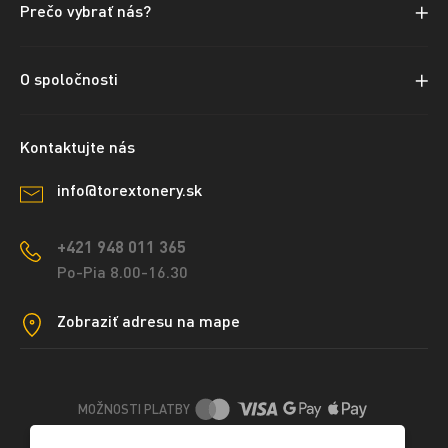
Prečo vybrať nás?
O spoločnosti
Kontaktujte nás
info@torextonery.sk
+421 948 011 365
Po-Pia 8.00-16.30
Zobraziť adresu na mape
MOŽNOSTI PLATBY