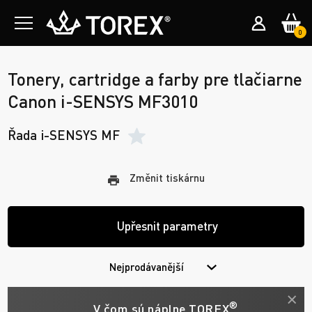
0
Tonery, cartridge a farby pre tlačiarne
Canon i-SENSYS MF3010
Řada i-SENSYS MF
Změnit tiskárnu
Upřesnit parametry
Nejprodávanější
®
V čom sú náplne TOREX