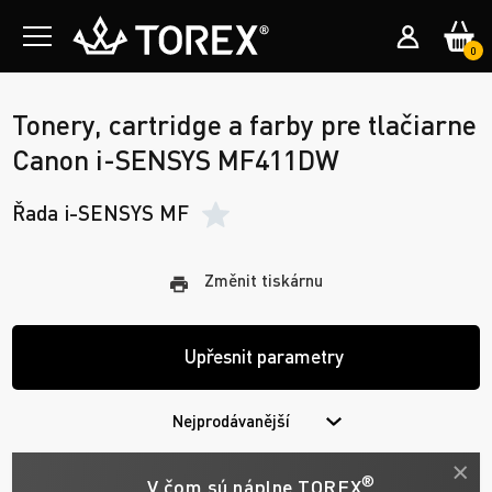
0
Tonery, cartridge a farby pre tlačiarne
Canon i-SENSYS MF411DW
Řada i-SENSYS MF
Změnit tiskárnu
Upřesnit parametry
Nejprodávanější
®
V čom sú náplne TOREX