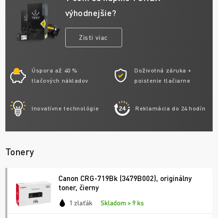
výhodnejšie?
Zisti viac
Úspora až 40 %
Doživotná záruka +
tlačových nákladov
poistenie tlačiarne
Inovatívne technológie
Reklamácia do 24 hodín
Tonery
Canon CRG-719Bk (3479B002), originálny
toner, čierny
1 zlaťák
Skladom > 9 ks