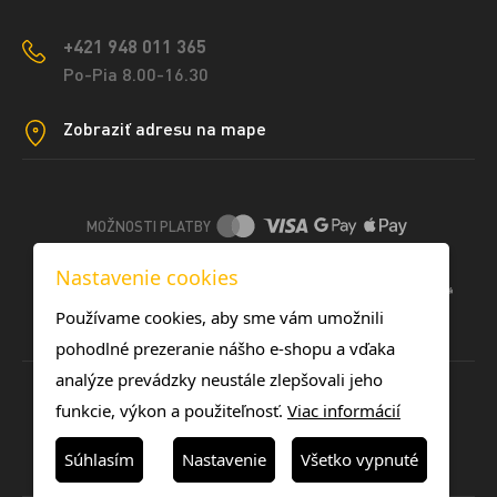
+421 948 011 365
Po-Pia 8.00-16.30
Zobraziť adresu na mape
MOŽNOSTI PLATBY
Nastavenie cookies
DOPRAVNÉ METÓDY
Používame cookies, aby sme vám umožnili
pohodlné prezeranie nášho e-shopu a vďaka
analýze prevádzky neustále zlepšovali jeho
funkcie, výkon a použiteľnosť.
Viac informácií
Súhlasím
Nastavenie
Všetko vypnuté