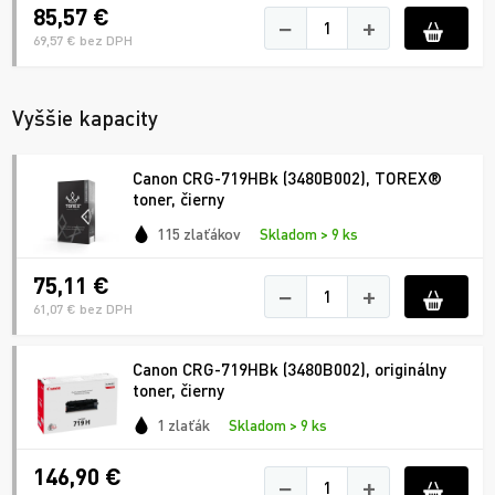
85,57 €
−
+
69,57 € bez DPH
Vyššie kapacity
Canon CRG-719HBk (3480B002), TOREX®
toner, čierny
115 zlaťákov
Skladom > 9 ks
75,11 €
−
+
61,07 € bez DPH
Canon CRG-719HBk (3480B002), originálny
toner, čierny
1 zlaťák
Skladom > 9 ks
146,90 €
−
+