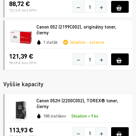
88,72 €
−
+
72,13 € bez DPH
Canon 052 (2199C002), originálny toner,
čierny
1 zlaťák
Skladom - externe
121,39 €
−
+
98,69 € bez DPH
Vyššie kapacity
Canon 052H (2200C002), TOREX® toner,
čierny
188 zlaťákov
Skladom > 9 ks
113,93 €
−
+