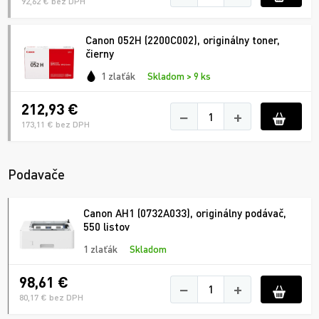
92,62 € bez DPH
Canon 052H (2200C002), originálny toner,
čierny
1 zlaťák
Skladom > 9 ks
212,93 €
−
+
173,11 € bez DPH
Podavače
Canon AH1 (0732A033), originálny podávač,
550 listov
1 zlaťák
Skladom
98,61 €
−
+
80,17 € bez DPH