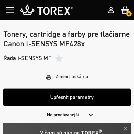
0
Tonery, cartridge a farby pre tlačiarne
Canon i-SENSYS MF428x
Řada i-SENSYS MF
Změnit tiskárnu
Upřesnit parametry
Nejprodávanější
®
V čom sú náplne TOREX