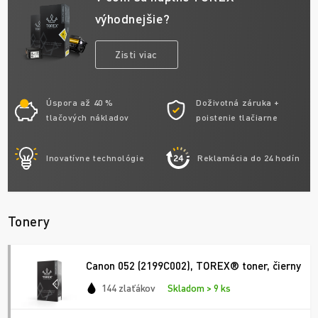
výhodnejšie?
Zisti viac
Úspora až 40 %
Doživotná záruka +
tlačových nákladov
poistenie tlačiarne
Inovatívne technológie
Reklamácia do 24 hodín
Tonery
Canon 052 (2199C002), TOREX® toner, čierny
144 zlaťákov
Skladom > 9 ks