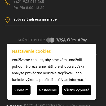
+421 948 011 365
Po-Pia 8.00-16.30
Zobraziť adresu na mape
MOŽNOSTI PLATBY
Nastavenie cookies
DOPRAVNÉ METÓDY
Používame cookies, aby sme vám umožnili
pohodlné prezeranie nášho e-shopu a vďaka
analýze prevádzky neustále zlepšovali jeho
funkcie, výkon a použiteľnosť.
Viac informácií
Súhlasím
Nastavenie
Všetko vypnuté
© 2025 -TOREX TONERS SK s.r.o. - Všetky práva