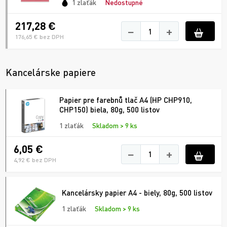
1 zlaťák
Nedostupné
217,28 €
−
+
176,65 € bez DPH
Kancelárske papiere
Papier pre farebnů tlač A4 (HP CHP910,
CHP150) biela, 80g, 500 listov
1 zlaťák
Skladom > 9 ks
6,05 €
−
+
4,92 € bez DPH
Kancelársky papier A4 - biely, 80g, 500 listov
1 zlaťák
Skladom > 9 ks