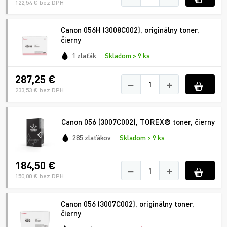
122,54 € bez DPH
Canon 056H (3008C002), originálny toner,
čierny
1 zlaťák
Skladom > 9 ks
287,25 €
−
+
233,53 € bez DPH
Canon 056 (3007C002), TOREX® toner, čierny
285 zlaťákov
Skladom > 9 ks
184,50 €
−
+
150,00 € bez DPH
Canon 056 (3007C002), originálny toner,
čierny