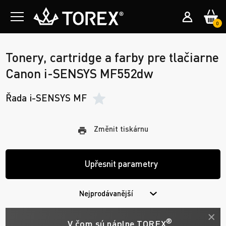
0
Tonery, cartridge a farby pre tlačiarne
Canon i-SENSYS MF552dw
Řada i-SENSYS MF
Změnit tiskárnu
Upřesnit parametry
Nejprodávanější
®
V čom sú náplne TOREX