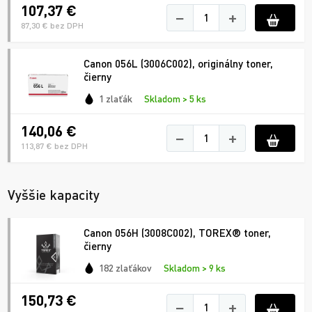
107,37 €
−
+
87,30 € bez DPH
Canon 056L (3006C002), originálny toner,
čierny
1 zlaťák
Skladom > 5 ks
140,06 €
−
+
113,87 € bez DPH
Vyššie kapacity
Canon 056H (3008C002), TOREX® toner,
čierny
182 zlaťákov
Skladom > 9 ks
150,73 €
−
+