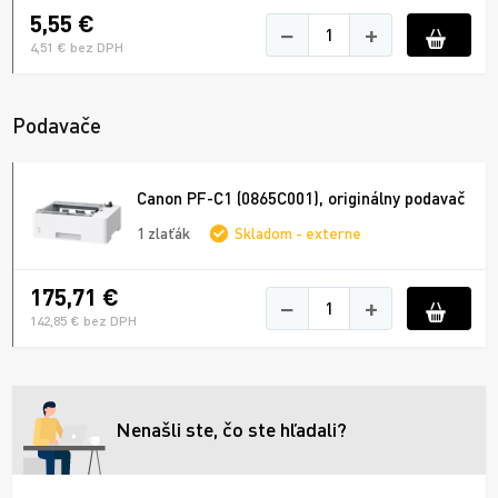
5,55 €
−
+
4,51 € bez DPH
Podavače
Canon PF-C1 (0865C001), originálny podavač
1 zlaťák
Skladom - externe
175,71 €
−
+
142,85 € bez DPH
Nenašli ste, čo ste hľadali?