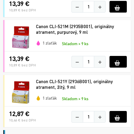
13,39 €
−
+
10,89 € bez DPH
Canon CLI-521M (2935B001), originálny
atrament, purpurový, 9 ml
1 zlaťák
Skladom > 9 ks
13,39 €
−
+
10,89 € bez DPH
Canon CLI-521Y (2936B001), originálny
atrament, žltý, 9 ml
1 zlaťák
Skladom > 9 ks
12,87 €
−
+
10,46 € bez DPH