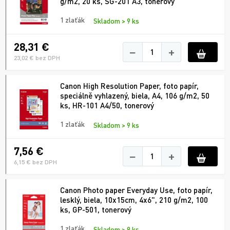
g/m2, 20 ks, SG-201 A3, tonerový
1 zlaťák
Skladom > 9 ks
28,31 €
−
+
23,02 € bez DPH
Canon High Resolution Paper, foto papír,
speciálně vyhlazený, biela, A4, 106 g/m2, 50
ks, HR-101 A4/50, tonerový
1 zlaťák
Skladom > 9 ks
7,56 €
−
+
6,15 € bez DPH
Canon Photo paper Everyday Use, foto papír,
lesklý, biela, 10x15cm, 4x6", 210 g/m2, 100
ks, GP-501, tonerový
1 zlaťák
Skladom > 9 ks