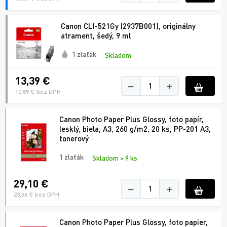
Canon CLI-521Gy (2937B001), originálny
atrament, šedý, 9 ml
1 zlaťák
Skladom
13,39 €
−
+
10,89 € bez DPH
Canon Photo Paper Plus Glossy, foto papír,
lesklý, biela, A3, 260 g/m2, 20 ks, PP-201 A3,
tonerový
1 zlaťák
Skladom > 9 ks
29,10 €
−
+
23,66 € bez DPH
Canon Photo Paper Plus Glossy, foto papier,