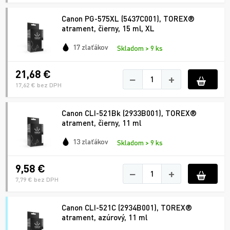
Canon PG-575XL (5437C001), TOREX®
atrament, čierny, 15 ml, XL
17 zlaťákov
Skladom > 9 ks
21,68 €
−
+
17,62 € bez DPH
Canon CLI-521Bk (2933B001), TOREX®
atrament, čierny, 11 ml
13 zlaťákov
Skladom > 9 ks
9,58 €
−
+
7,79 € bez DPH
Canon CLI-521C (2934B001), TOREX®
atrament, azúrový, 11 ml