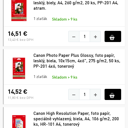
lesklý, biely, A4, 260 g/m2, 20 ks, PP-201 A4,
atram.
1 zlaťák
Skladom > 9 ks
16,51 €
−
+
13,43 € bez DPH
Canon Photo Paper Plus Glossy, foto papír,
lesklý, biela, 10x15cm, 4x6", 275 g/m2, 50 ks,
PP-201 4x6, tonerový
1 zlaťák
Skladom > 9 ks
14,52 €
−
+
11,80 € bez DPH
Canon High Resolution Paper, foto papír,
speciálně vyhlazený, biela, A4, 106 g/m2, 200
ks, HR-101 A4, tonerový