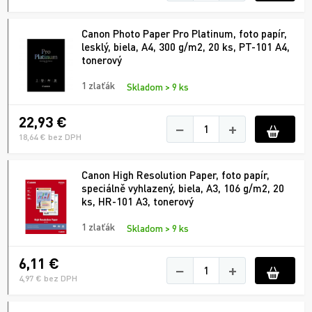
Canon Photo Paper Pro Platinum, foto papír,
lesklý, biela, A4, 300 g/m2, 20 ks, PT-101 A4,
tonerový
1 zlaťák
Skladom > 9 ks
22,93 €
−
+
18,64 € bez DPH
Canon High Resolution Paper, foto papír,
speciálně vyhlazený, biela, A3, 106 g/m2, 20
ks, HR-101 A3, tonerový
1 zlaťák
Skladom > 9 ks
6,11 €
−
+
4,97 € bez DPH