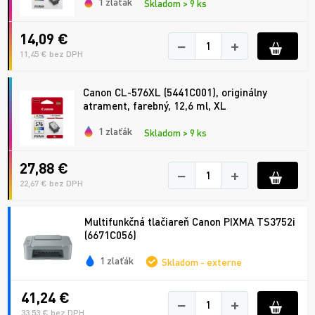
1 zlaťák
Skladom > 9 ks
14,09 €
−
+
11,45 € bez DPH
Canon CL-576XL (5441C001), originálny
atrament, farebný, 12,6 ml, XL
1 zlaťák
Skladom > 9 ks
27,88 €
−
+
22,67 € bez DPH
Multifunkčná tlačiareň Canon PIXMA TS3752i
(6671C056)
1 zlaťák
Skladom - externe
41,24 €
−
+
33,53 € bez DPH