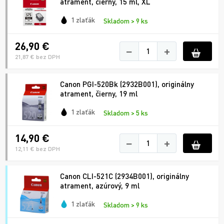
atrament, čierny, 15 ml, XL
1 zlaťák
Skladom > 9 ks
26,90 €
−
+
21,87 € bez DPH
Canon PGI-520Bk (2932B001), originálny
atrament, čierny, 19 ml
1 zlaťák
Skladom > 5 ks
14,90 €
−
+
12,11 € bez DPH
Canon CLI-521C (2934B001), originálny
atrament, azúrový, 9 ml
1 zlaťák
Skladom > 9 ks