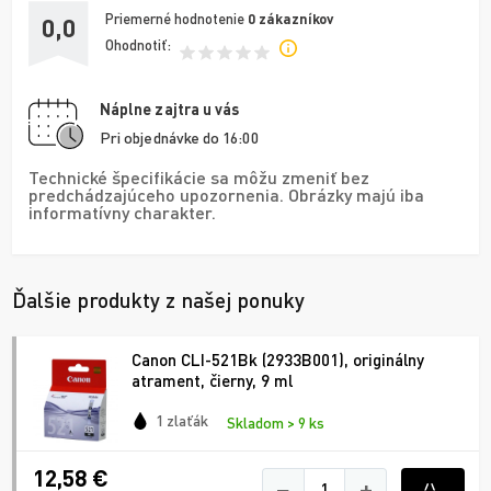
Priemerné hodnotenie
0
zákazníkov
0,0
Ohodnotiť:
Náplne zajtra u vás
Pri objednávke do 16:00
Technické špecifikácie sa môžu zmeniť bez
predchádzajúceho upozornenia. Obrázky majú iba
informatívny charakter.
Ďalšie produkty z našej ponuky
Canon CLI-521Bk (2933B001), originálny
atrament, čierny, 9 ml
1 zlaťák
Skladom > 9 ks
12,58 €
−
+