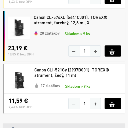
9,43 € bez DPH
Canon CL-576XL (5441C001), TOREX®
atrament, farebný, 12,6 ml, XL
20 zlaťákov
Skladom > 9 ks
23,19 €
−
+
18,85 € bez DPH
Canon CLI-521Gy (2937B001), TOREX®
atrament, šedý, 11 ml
17 zlaťákov
Skladom > 9 ks
11,59 €
−
+
9,43 € bez DPH