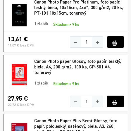
Canon Photo Paper Pro Platinum, foto papír,
lesklý, biela, 10x15cm, 4x6", 300 g/m2, 20 ks,
PT-101 10x15cm, tonerový
1 zlaťák
Skladom > 9 ks
13,61 €
−
+
11,07 € bez DPH
Canon Photo paper Glossy, foto papír, lesklý,
biela, A4, 200 g/m2, 100 ks, GP-501 A4,
tonerový
1 zlaťák
Skladom > 9 ks
27,95 €
−
+
22,72 € bez DPH
Canon Photo Paper Plus Semi-Glossy, foto
papír, pololesklý, saténový, biela, A3, 260