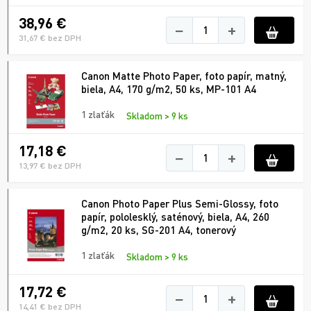
38,96 €
−
+
31,67 € bez DPH
Canon Matte Photo Paper, foto papír, matný,
biela, A4, 170 g/m2, 50 ks, MP-101 A4
1 zlaťák
Skladom > 9 ks
17,18 €
−
+
13,97 € bez DPH
Canon Photo Paper Plus Semi-Glossy, foto
papír, pololesklý, saténový, biela, A4, 260
g/m2, 20 ks, SG-201 A4, tonerový
1 zlaťák
Skladom > 9 ks
17,72 €
−
+
14,41 € bez DPH