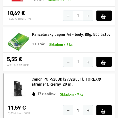
18,69 €
−
+
15,20 € bez DPH
Kancelársky papier A4 - biely, 80g, 500 listov
1 zlaťák
Skladom > 9 ks
5,55 €
−
+
4,51 € bez DPH
Canon PGI-520Bk (2932B001), TOREX®
atrament, čierny, 20 ml
17 zlaťákov
Skladom > 9 ks
11,59 €
−
+
9,43 € bez DPH