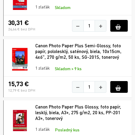
1 zlaťák
Skladom
30,31 €
−
+
24,64 € bez DPH
Canon Photo Paper Plus Semi-Glossy, foto
papír, pololesklý, saténový, biela, 10x15cm,
4x6", 270 g/m2, 50 ks, SG-201S, tonerový
1 zlaťák
Skladom > 9 ks
15,73 €
−
+
12,79 € bez DPH
Canon Photo Paper Plus Glossy, foto papír,
lesklý, biela, A3+, 275 g/m2, 20 ks, PP-201
A3+, tonerový
1 zlaťák
Posledný kus