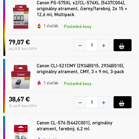
Canon PG-575XL x2/CL-576XL (5437C004),
originálny atrament, čierny/farebný, 2x 15 +
12,6 ml, Multipack
1 zlaťák
Posledné kusy
79,07 €
−
+
64,29 € bez DPH
Canon CLI-521CMY (2934B015, 2934B010),
originálny atrament, CMY, 3 × 9 ml, 3-pack
1 zlaťák
Posledné kusy
38,67 €
−
+
31,44 € bez DPH
Canon CL-576 (5442C001), originálny
atrament, farebný, 6,2 ml