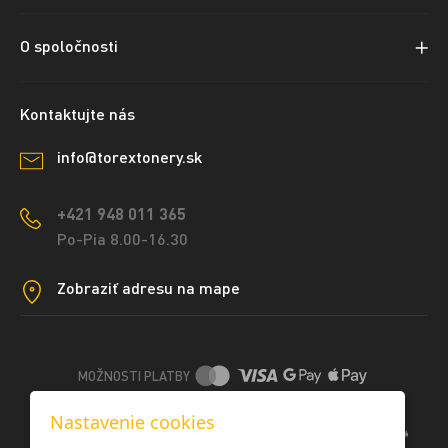
O spoločnosti
Kontaktujte nás
info@torextonery.sk
+421 948 011 365
Po-Pia 8.00-16.30
Zobraziť adresu na mape
MOŽNOSTI PLATBY
Nastavenie cookies
DOPRAVNÉ METÓDY