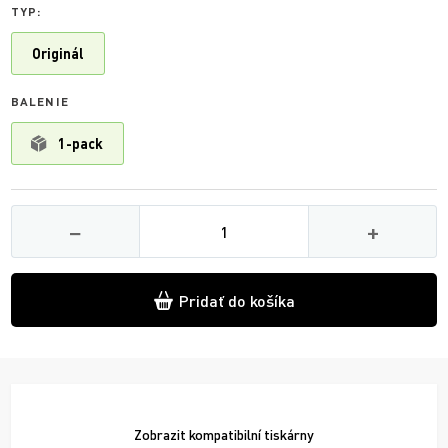
TYP:
Originál
BALENIE
1-pack
Množství
−
+
Pridať do košíka
Zobrazit
kompatibilní tiskárny