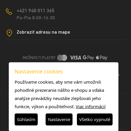
+421 948 011 365
Po-Pia 8.00-16.30
Zobraziť adresu na mape
MOŽNOSTI PLATBY
Nastavenie cookies
DOPRAVNÉ METÓDY
Používame cookies, aby sme vám umožnili
pohodlné prezeranie nášho e-shopu a vďaka
analýze prevádzky neustále zlepšovali jeho
funkcie, výkon a použiteľnosť.
Viac informácií
Súhlasím
Nastavenie
Všetko vypnuté