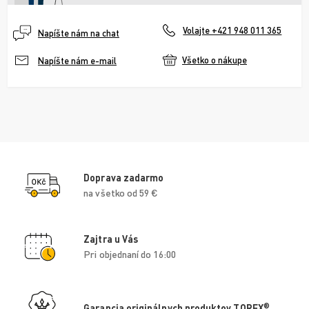
Volajte +421 948 011 365
Napíšte nám na chat
Všetko o nákupe
Napíšte nám e-mail
Doprava zadarmo
na všetko od 59 €
Zajtra u Vás
Pri objednaní do 16:00
®
Garancia originálnych produktov TOREX