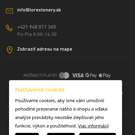
info@torextonery.sk
+421 948 011 365
Po-Pia 8.00-16.30
Zobraziť adresu na mape
MOŽNOSTI PLATBY
Nastavenie cookies
DOPRAVNÉ METÓDY
Používame cookies, aby sme vám umožnili
pohodlné prezeranie nášho e-shopu a vďaka
analýze prevádzky neustále zlepšovali jeho
funkcie, výkon a použiteľnosť.
Viac informácií