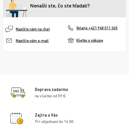
Nenašli ste, čo ste hľadali?
Volajte +421 948 011 365
Napíšte nám na chat
Všetko o nákupe
Napíšte nám e-mail
Doprava zadarmo
na všetko od 59 €
Zajtra u Vás
Pri objednaní do 16:00