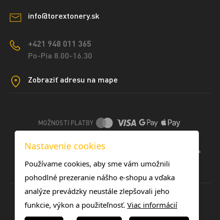
info@torextonery.sk
+421 948 011 365
Po-Pia 8.00-16.30
Zobraziť adresu na mape
MOŽNOSTI PLATBY
Nastavenie cookies
DOPRAVNÉ METÓDY
Používame cookies, aby sme vám umožnili
pohodlné prezeranie nášho e-shopu a vďaka
analýze prevádzky neustále zlepšovali jeho
funkcie, výkon a použiteľnosť.
Viac informácií