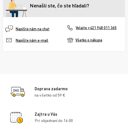
Nenašli ste, čo ste hľadali?
Volajte +421 948 011 365
Napíšte nám na chat
Všetko o nákupe
Napíšte nám e-mail
Doprava zadarmo
na všetko od 59 €
Zajtra u Vás
Pri objednaní do 16:00