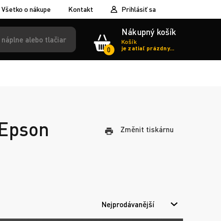
Všetko o nákupe
Kontakt
Prihlásiť sa
Nákupný košík
Košík
je zatiaľ prázdny...
0
 Epson
Změnit tiskárnu
Nejprodávanější