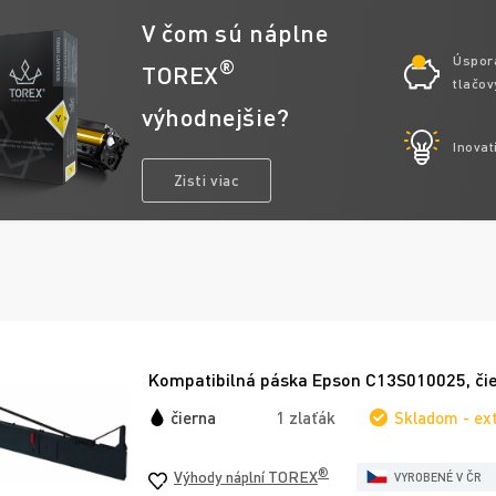
V čom sú náplne
Úspor
®
TOREX
tlačov
výhodnejšie?
Inovat
Zisti viac
Kompatibilná páska Epson C13S010025, či
čierna
1 zlaťák
Skladom - ex
®
Výhody náplní TOREX
VYROBENÉ V ČR