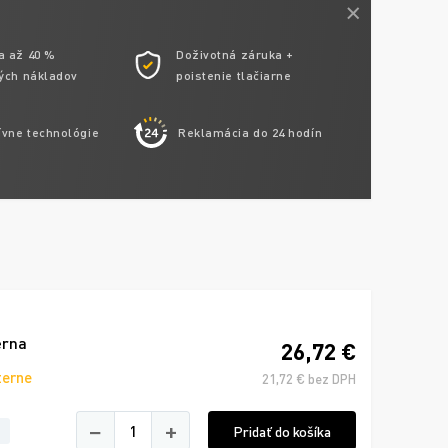
a až 40 %
Doživotná záruka +
ých nákladov
poistenie tlačiarne
ívne technológie
Reklamácia do 24 hodín
erna
26,72 €
terne
21,72 € bez DPH
−
+
Pridať do košíka