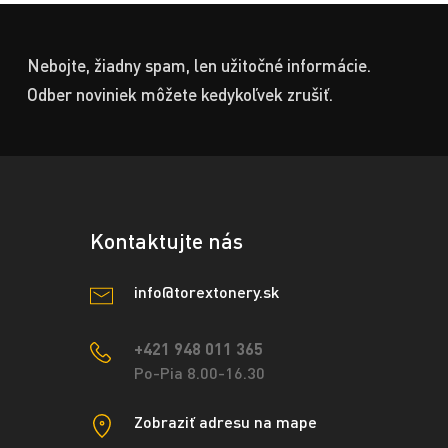
Nebojte, žiadny spam, len užitočné informácie.
Odber noviniek môžete kedykoľvek zrušiť.
Kontaktujte nás
info@torextonery.sk
+421 948 011 365
Po-Pia 8.00-16.30
Zobraziť adresu na mape