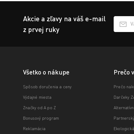
Akcie a zľavy na váš e-mail
Přihlášen
z prvej ruky
Všetko o nákupe
Prečo 
Spôsob doručenia a ceny
Prečo nak
Výdajné miesta
Darčeky 
Značky od A po Z
Alternatív
Bonusový program
Partnersk
Reklamácia
Ekologická