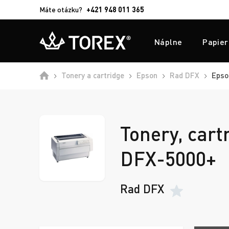
Máte otázku?
+421 948 011 365
Náplne
Papier
Tonery a cartridge
Epson
Rad DFX
Epso
Tonery, cart
DFX-5000+
Rad DFX