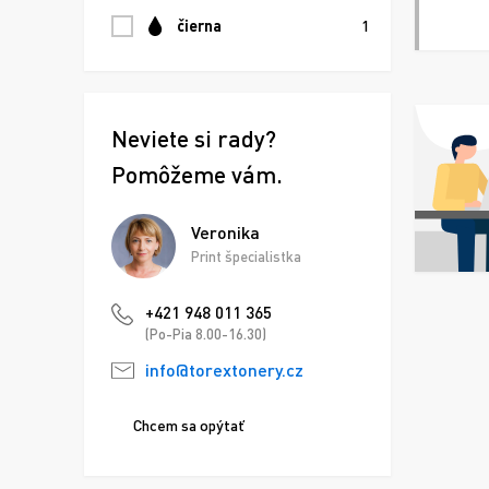
čierna
1
Neviete si rady?
Pomôžeme vám.
Veronika
Print špecialistka
+421 948 011 365
(Po-Pia 8.00-16.30)
info@torextonery.cz
Chcem sa opýtať