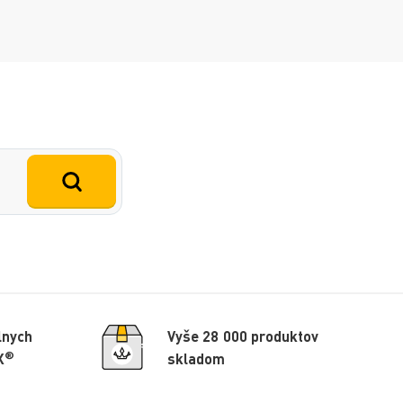
lnych
Vyše 28 000 produktov
®
X
skladom