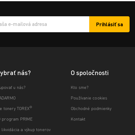
Prihlásiť sa
í e-mailu k odběru
vybrať nás?
O spoločnosti
upovať u nás?
Kto sme?
ZADARMO
Používanie cookies
®
ne tonery TOREX
Obchodné podmienky
ý program PRIME
Kontakt
 likvidácia a výkup tonerov