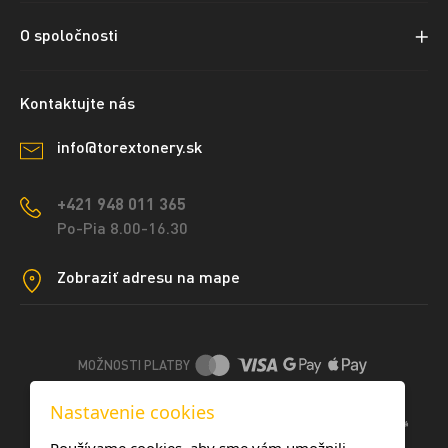
O spoločnosti
Kontaktujte nás
info@torextonery.sk
+421 948 011 365
Po-Pia 8.00-16.30
Zobraziť adresu na mape
MOŽNOSTI PLATBY
Nastavenie cookies
DOPRAVNÉ METÓDY