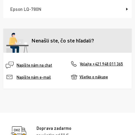
Epson LQ-780N
Nenašli ste, čo ste hľadali?
Volajte +421 948 011 365
Napíšte nám na chat
Všetko o nákupe
Napíšte nám e-mail
Doprava zadarmo
na všetko od 59 €