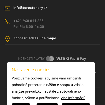
info@torextonery.sk
+421 948 011 365
Po-Pia 8.00-16.30
Zobraziť adresu na mape
MOŽNOSTI PLATBY
Nastavenie cookies
DOPRAVNÉ METÓDY
Používame cookies, aby sme vám umožnili
pohodlné prezeranie nášho e-shopu a vďaka
analýze prevádzky neustále zlepšovali jeho
funkcie, výkon a použiteľnosť.
Viac informácií