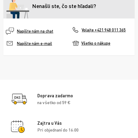
Nenašli ste, čo ste hľadali?
Volajte +421 948 011 365
Napíšte nám na chat
Všetko o nákupe
Napíšte nám e-mail
Doprava zadarmo
na všetko od 59 €
Zajtra u Vás
Pri objednaní do 16:00