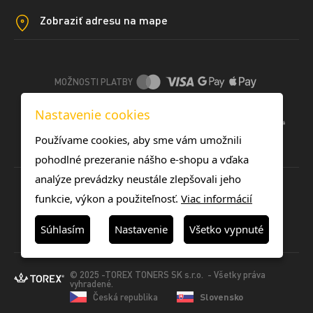
Zobraziť adresu na mape
MOŽNOSTI PLATBY
Nastavenie cookies
DOPRAVNÉ METÓDY
Používame cookies, aby sme vám umožnili
pohodlné prezeranie nášho e-shopu a vďaka
analýze prevádzky neustále zlepšovali jeho
funkcie, výkon a použiteľnosť.
Viac informácií
Súhlasím
Nastavenie
Všetko vypnuté
© 2025 -TOREX TONERS SK s.r.o. - Všetky práva
vyhradené.
Česká republika
Slovensko