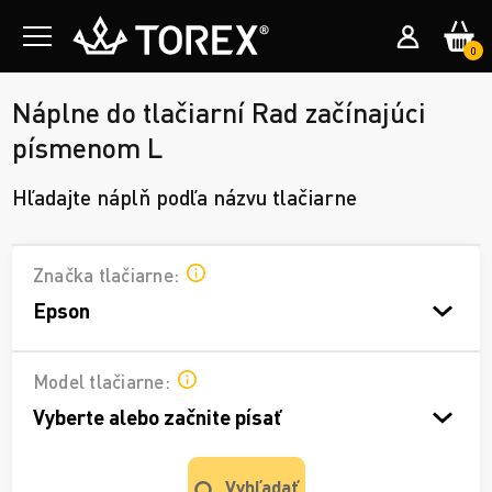
0
Náplne do tlačiarní Rad začínajúci
písmenom L
Hľadajte náplň podľa názvu tlačiarne
Značka tlačiarne:
Epson
Model tlačiarne:
Vyberte alebo začnite písať
Vyhľadať