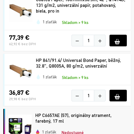
131 g/m2, univerzální papír, potahovaný,
biela, pro in
1 zlaťák
Skladom > 9 ks
77,39 €
−
+
62,92 € bez DPH
HP 841/91.4/ Universal Bond Paper, běžný,
32.8", Q8005A, 80 g/m2, univerzální
1 zlaťák
Skladom > 9 ks
36,87 €
−
+
29,98 € bez DPH
HP C6657AE (57), originálny atrament,
farebný, 17 ml
1 zlaťák
Nedostupné