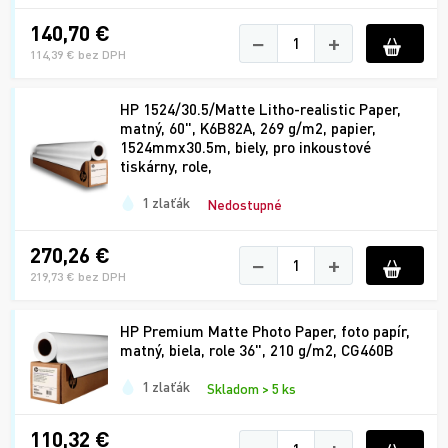
140,70 €
−
+
114,39 € bez DPH
HP 1524/30.5/Matte Litho-realistic Paper,
matný, 60", K6B82A, 269 g/m2, papier,
1524mmx30.5m, biely, pro inkoustové
tiskárny, role,
1 zlaťák
Nedostupné
270,26 €
−
+
219,73 € bez DPH
HP Premium Matte Photo Paper, foto papír,
matný, biela, role 36", 210 g/m2, CG460B
1 zlaťák
Skladom > 5 ks
110,32 €