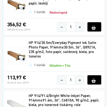
papír, lesklý
1 zlaťák
Nedostupné
356,52 €
−
+
289,86 € bez DPH
HP 914/30.5m/Everyday Pigment Ink Satin
Photo Paper, 914mmx30.5m, 36", Q8921A,
235 g/m2, foto papír, saténový, biela, pro
tonerov
1 zlaťák
Skladom > 5 ks
113,97 €
−
+
92,66 € bez DPH
HP 914/91.4/Bright White Inkjet Paper,
914mmx91.4m, 36", C6810A, 90 g/m2, papír,
biela, pro tonerové tiskárny, role