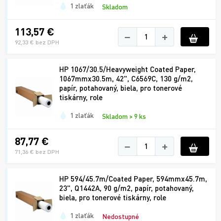
1 zlaťák
Skladom
113,57 €
−
+
92,33 € bez DPH
HP 1067/30.5/Heavyweight Coated Paper,
1067mmx30.5m, 42", C6569C, 130 g/m2,
papír, potahovaný, biela, pro tonerové
tiskárny, role
1 zlaťák
Skladom > 9 ks
87,77 €
−
+
71,36 € bez DPH
HP 594/45.7m/Coated Paper, 594mmx45.7m,
23", Q1442A, 90 g/m2, papír, potahovaný,
biela, pro tonerové tiskárny, role
1 zlaťák
Nedostupné