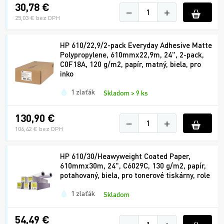
30,78 €
−
+
25,03 € bez DPH
HP 610/22,9/2-pack Everyday Adhesive Matte
Polypropylene, 610mmx22,9m, 24", 2-pack,
C0F18A, 120 g/m2, papír, matný, biela, pro
inko
1 zlaťák
Skladom > 9 ks
130,90 €
−
+
106,42 € bez DPH
HP 610/30/Heawyweight Coated Paper,
610mmx30m, 24", C6029C, 130 g/m2, papír,
potahovaný, biela, pro tonerové tiskárny, role
1 zlaťák
Skladom
54,49 €