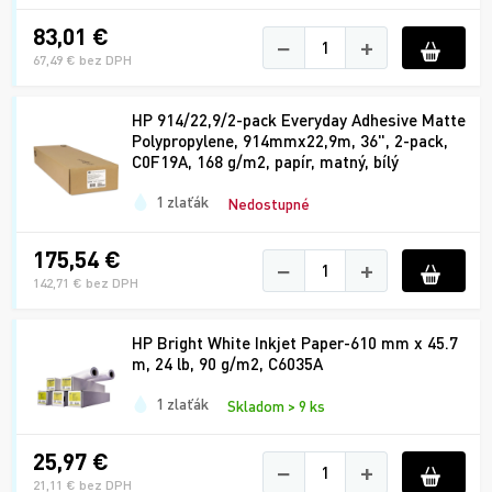
83,01 €
−
+
67,49 € bez DPH
HP 914/22,9/2-pack Everyday Adhesive Matte
Polypropylene, 914mmx22,9m, 36", 2-pack,
C0F19A, 168 g/m2, papír, matný, bílý
1 zlaťák
Nedostupné
175,54 €
−
+
142,71 € bez DPH
HP Bright White Inkjet Paper-610 mm x 45.7
m, 24 lb, 90 g/m2, C6035A
1 zlaťák
Skladom > 9 ks
25,97 €
−
+
21,11 € bez DPH