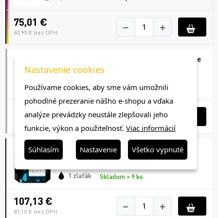
75,01 €
−
+
60,99 € bez DPH
HP C9403A (72), originálny atrament, matne
čierny, 130 ml
Nastavenie cookies
1 zlaťák
Používame cookies, aby sme vám umožnili
Skladom > 9 ks
pohodlné prezeranie nášho e-shopu a vďaka
102,20 €
−
+
analýze prevádzky neustále zlepšovali jeho
83,09 € bez DPH
funkcie, výkon a použiteľnosť.
Viac informácií
HP C9384A (72), originálna tlačová hlava,
Súhlasím
Nastavenie
Všetko vypnuté
matne čierna/žltá
1 zlaťák
Skladom > 9 ks
107,13 €
−
+
87,10 € bez DPH