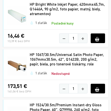
HP Bright White Inkjet Paper, 420mmx45,7m,
Q1446A, 90 g/m2, foto papier, matný, biely,
atramentový
1 zlaťák
Posledné kusy
16,46 €
−
+
13,39 € bez DPH
HP 1067/30.5m/Universal Satin Photo Paper,
1067mmx30.5m, 42", Q1422B, 200 g/m2,
papír, biela, pro tonerové tiskárny, role
1 zlaťák
Nedostupné
173,51 €
−
+
141,06 € bez DPH
HP 1524/30.5m/Premium Instant-dry Gloss
Photo Paper, 60", Q7999A, 260 g/m2, foto