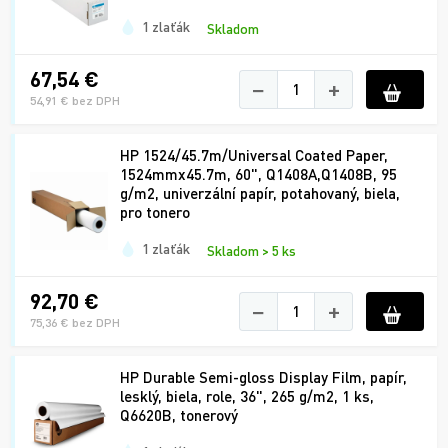
1 zlaťák
Skladom
67,54 €
−
+
54,91 € bez DPH
HP 1524/45.7m/Universal Coated Paper,
1524mmx45.7m, 60", Q1408A,Q1408B, 95
g/m2, univerzální papír, potahovaný, biela,
pro tonero
1 zlaťák
Skladom > 5 ks
92,70 €
−
+
75,36 € bez DPH
HP Durable Semi-gloss Display Film, papír,
lesklý, biela, role, 36", 265 g/m2, 1 ks,
Q6620B, tonerový