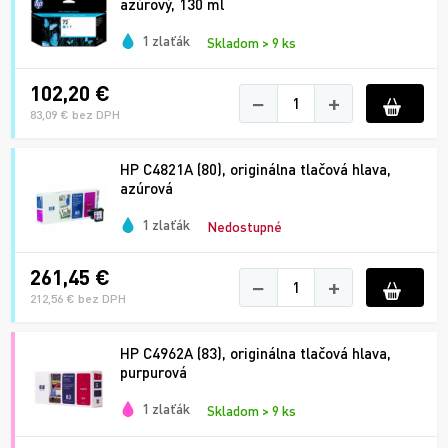
azúrový, 130 ml
1 zlaťák
Skladom > 9 ks
102,20 €
−
+
83,09 € bez DPH
HP C4821A (80), originálna tlačová hlava,
azúrová
1 zlaťák
Nedostupné
261,45 €
−
+
212,56 € bez DPH
HP C4962A (83), originálna tlačová hlava,
purpurová
1 zlaťák
Skladom > 9 ks