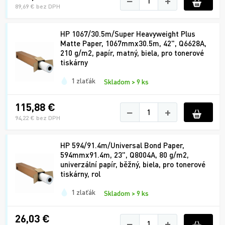
−
+
89,69 € bez DPH
HP 1067/30.5m/Super Heavyweight Plus
Matte Paper, 1067mmx30.5m, 42", Q6628A,
210 g/m2, papír, matný, biela, pro tonerové
tiskárny
1 zlaťák
Skladom > 9 ks
115,88 €
−
+
94,22 € bez DPH
HP 594/91.4m/Universal Bond Paper,
594mmx91.4m, 23", Q8004A, 80 g/m2,
univerzální papír, běžný, biela, pro tonerové
tiskárny, rol
1 zlaťák
Skladom > 9 ks
26,03 €
−
+