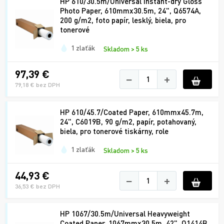
HP 610/30.5m/Universal Instant-dry Gloss
Photo Paper, 610mmx30.5m, 24", Q6574A,
200 g/m2, foto papír, lesklý, biela, pro
tonerové
1 zlaťák
Skladom > 5 ks
97,39 €
−
+
79,18 € bez DPH
HP 610/45.7/Coated Paper, 610mmx45.7m,
24", C6019B, 90 g/m2, papír, potahovaný,
biela, pro tonerové tiskárny, role
1 zlaťák
Skladom > 5 ks
44,93 €
−
+
36,53 € bez DPH
HP 1067/30.5m/Universal Heavyweight
Coated Paper, 1067mmx30.5m, 42", Q1414B,