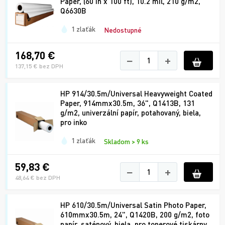
Paper, (60 in x 100 ft), 10.2 mil, 210 g/m2,
Q6630B
1 zlaťák
Nedostupné
168,70 €
−
+
137,15 € bez DPH
HP 914/30.5m/Universal Heavyweight Coated
Paper, 914mmx30.5m, 36", Q1413B, 131
g/m2, univerzální papír, potahovaný, biela,
pro inko
1 zlaťák
Skladom > 9 ks
59,83 €
−
+
48,64 € bez DPH
HP 610/30.5m/Universal Satin Photo Paper,
610mmx30.5m, 24", Q1420B, 200 g/m2, foto
papír, saténový, biela, pro tonerové tiskárny