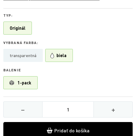
TYP:
Originál
VYBRANÁ FARBA:
transparentná
biela
BALENIE
1-pack
Množství
−
+
Pridať do košíka