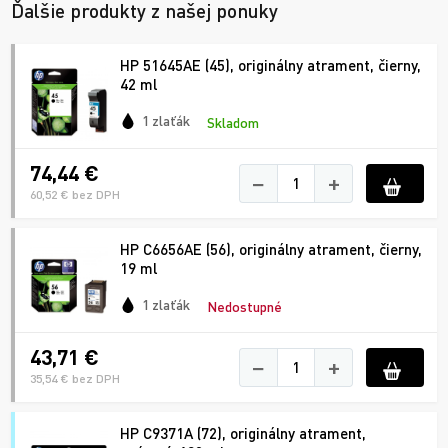
Ďalšie produkty z našej ponuky
HP 51645AE (45), originálny atrament, čierny,
42 ml
1 zlaťák
Skladom
74,44 €
−
+
60,52 € bez DPH
HP C6656AE (56), originálny atrament, čierny,
19 ml
1 zlaťák
Nedostupné
43,71 €
−
+
35,54 € bez DPH
HP C9371A (72), originálny atrament,