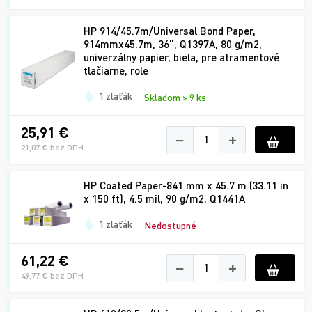
HP 914/45.7m/Universal Bond Paper,
914mmx45.7m, 36", Q1397A, 80 g/m2,
univerzálny papier, biela, pre atramentové
tlačiarne, role
1 zlaťák
Skladom > 9 ks
25,91 €
−
+
21,07 € bez DPH
HP Coated Paper-841 mm x 45.7 m (33.11 in
x 150 ft), 4.5 mil, 90 g/m2, Q1441A
1 zlaťák
Nedostupné
61,22 €
−
+
49,77 € bez DPH