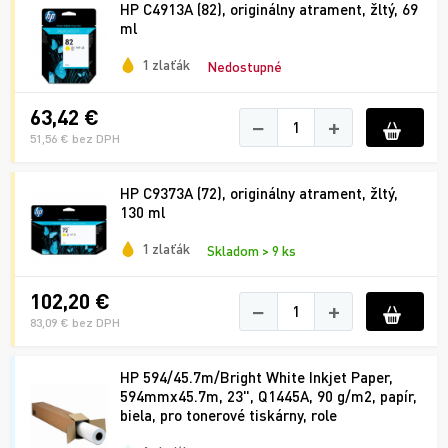
HP C4913A (82), originálny atrament, žltý, 69
ml
1 zlaťák
Nedostupné
63,42 €
−
+
51,56 € bez DPH
HP C9373A (72), originálny atrament, žltý,
130 ml
1 zlaťák
Skladom > 9 ks
102,20 €
−
+
83,09 € bez DPH
HP 594/45.7m/Bright White Inkjet Paper,
594mmx45.7m, 23", Q1445A, 90 g/m2, papír,
biela, pro tonerové tiskárny, role