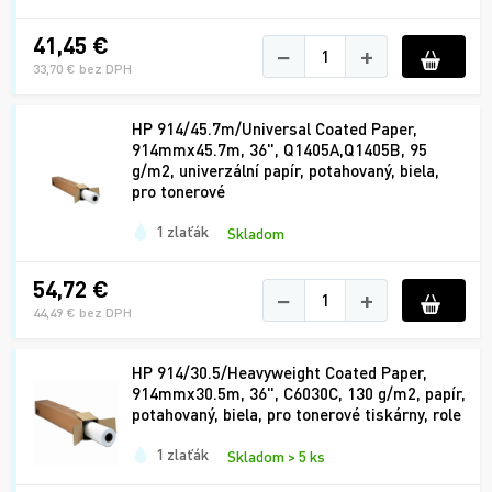
41,45 €
−
+
33,70 € bez DPH
HP 914/45.7m/Universal Coated Paper,
914mmx45.7m, 36", Q1405A,Q1405B, 95
g/m2, univerzální papír, potahovaný, biela,
pro tonerové
1 zlaťák
Skladom
54,72 €
−
+
44,49 € bez DPH
HP 914/30.5/Heavyweight Coated Paper,
914mmx30.5m, 36", C6030C, 130 g/m2, papír,
potahovaný, biela, pro tonerové tiskárny, role
1 zlaťák
Skladom > 5 ks