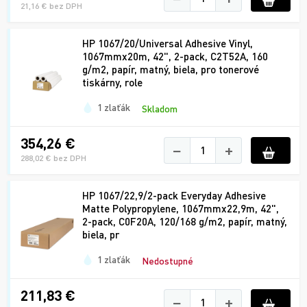
21,16 € bez DPH
HP 1067/20/Universal Adhesive Vinyl,
1067mmx20m, 42", 2-pack, C2T52A, 160
g/m2, papír, matný, biela, pro tonerové
tiskárny, role
1 zlaťák
Skladom
354,26 €
−
+
288,02 € bez DPH
HP 1067/22,9/2-pack Everyday Adhesive
Matte Polypropylene, 1067mmx22,9m, 42",
2-pack, C0F20A, 120/168 g/m2, papír, matný,
biela, pr
1 zlaťák
Nedostupné
211,83 €
−
+