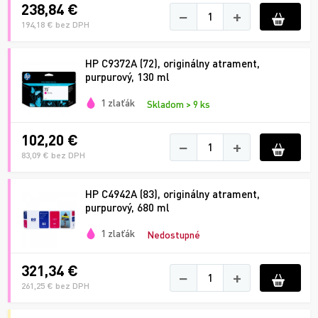
238,84 €
−
+
194,18 € bez DPH
HP C9372A (72), originálny atrament,
purpurový, 130 ml
1 zlaťák
Skladom > 9 ks
102,20 €
−
+
83,09 € bez DPH
HP C4942A (83), originálny atrament,
purpurový, 680 ml
1 zlaťák
Nedostupné
321,34 €
−
+
261,25 € bez DPH