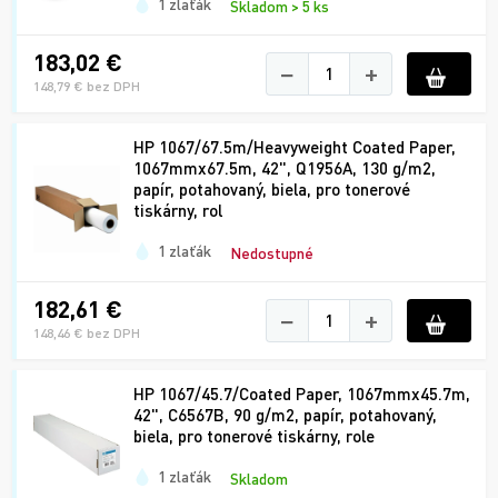
1 zlaťák
Skladom > 5 ks
183,02 €
−
+
148,79 € bez DPH
HP 1067/67.5m/Heavyweight Coated Paper,
1067mmx67.5m, 42", Q1956A, 130 g/m2,
papír, potahovaný, biela, pro tonerové
tiskárny, rol
1 zlaťák
Nedostupné
182,61 €
−
+
148,46 € bez DPH
HP 1067/45.7/Coated Paper, 1067mmx45.7m,
42", C6567B, 90 g/m2, papír, potahovaný,
biela, pro tonerové tiskárny, role
1 zlaťák
Skladom