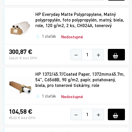
HP Everyday Matte Polypropylene, Matný
polypropylén, foto polypropylén, matný, biela,
role, 120 g/m2, 2 ks, CH024A, tonerový
1 zlaťák
Nedostupné
300,87 €
−
+
244,61 € bez DPH
HP 1372/45.7/Coated Paper, 1372mmx45.7m,
54", C6568B, 90 g/m2, papír, potahovaný,
biela, pro tonerové tiskárny, role
1 zlaťák
Nedostupné
104,58 €
−
+
85,02 € bez DPH