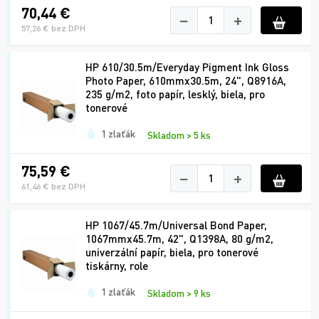
70,44 €
−
+
57,26 € bez DPH
HP 610/30.5m/Everyday Pigment Ink Gloss
Photo Paper, 610mmx30.5m, 24", Q8916A,
235 g/m2, foto papír, lesklý, biela, pro
tonerové
1 zlaťák
Skladom > 5 ks
75,59 €
−
+
61,46 € bez DPH
HP 1067/45.7m/Universal Bond Paper,
1067mmx45.7m, 42", Q1398A, 80 g/m2,
univerzální papír, biela, pro tonerové
tiskárny, role
1 zlaťák
Skladom > 9 ks