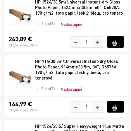
HP 1524/30.5m/Universal Instant-dry Gloss
Photo Paper, 1524mmx30.5m, 60", Q6578A,
190 g/m2, foto papír, lesklý, biela, pro tonero
1 zlaťák
Nedostupné
263,89 €
−
+
214,54 € bez DPH
HP 914/30.5m/Universal Instant-dry Gloss
Photo Paper, 914mmx30.5m, 36", Q6575A,
190 g/m2, foto papír, lesklý, biela, pro
tonerové
1 zlaťák
Nedostupné
144,99 €
−
+
117,88 € bez DPH
HP 1524/30.5/ Super Heavyweight Plus Matte