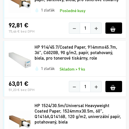
1 zlaťák
Posledné kusy
92,81 €
−
+
75,46 € bez DPH
HP 914/45.7/Coated Paper, 914mmx45.7m,
36", C6020B, 90 g/m2, papír, potahovaný,
biela, pro tonerové tiskárny, role
1 zlaťák
Skladom > 9 ks
63,01 €
−
+
51,23 € bez DPH
HP 1524/30.5m/Universal Heavyweight
Coated Paper, 1524mmx30.5m, 60",
Q1416A,Q1416B, 120 g/m2, univerzální papír,
potahovaný, biela