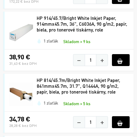
172,22 € bez DPH
HP 914/45.7/Bright White Inkjet Paper,
914mmx45.7m, 36", C6036A, 90 g/m2, papír,
biela, pro tonerové tiskárny, role
1 zlaťák
Skladom > 9 ks
38,90 €
−
+
31,63 € bez DPH
HP 814/45.7m/Bright White Inkjet Paper,
841mmx45.7m, 31.7", Q1444A, 90 g/m2,
papír, biela, pro tonerové tiskárny, role
1 zlaťák
Skladom > 5 ks
34,78 €
−
+
28,28 € bez DPH