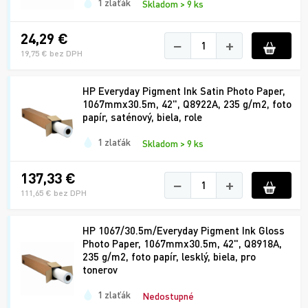
1 zlaťák
Skladom > 9 ks
24,29 €
−
+
19,75 € bez DPH
HP Everyday Pigment Ink Satin Photo Paper,
1067mmx30.5m, 42", Q8922A, 235 g/m2, foto
papír, saténový, biela, role
1 zlaťák
Skladom > 9 ks
137,33 €
−
+
111,65 € bez DPH
HP 1067/30.5m/Everyday Pigment Ink Gloss
Photo Paper, 1067mmx30.5m, 42", Q8918A,
235 g/m2, foto papír, lesklý, biela, pro
tonerov
1 zlaťák
Nedostupné