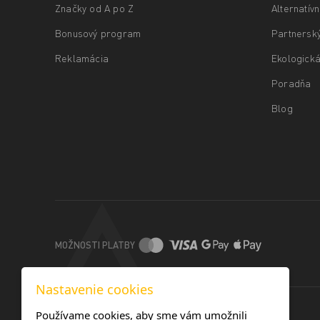
Značky od A po Z
Alternatív
Bonusový program
Partnersk
Reklamácia
Ekologická
Poradňa
Blog
MOŽNOSTI PLATBY
Nastavenie cookies
Používame cookies, aby sme vám umožnili