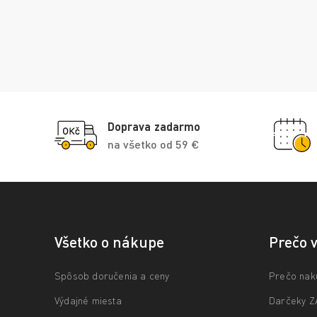
Doprava zadarmo
na všetko od 59 €
Všetko o nákupe
Prečo 
Spôsob doručenia a ceny
Prečo nak
Výdajné miesta
Darčeky 