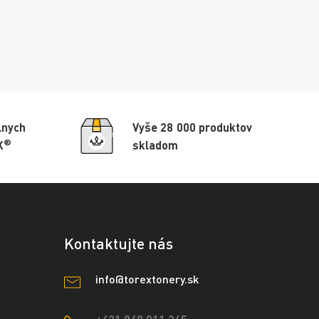
lnych
Vyše 28 000 produktov
®
X
skladom
Kontaktujte nás
info@torextonery.sk