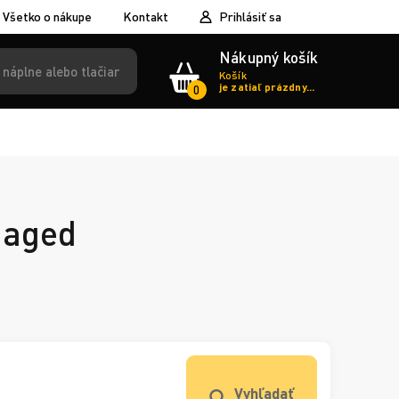
Všetko o nákupe
Kontakt
Prihlásiť sa
Nákupný košík
Košík
je zatiaľ prázdny...
0
naged
Vyhľadať