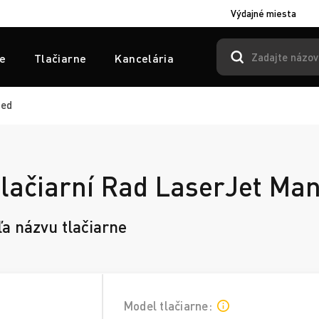
Výdajné miesta
e
Tlačiarne
Kancelária
ged
tlačiarní Rad LaserJet Ma
ľa názvu tlačiarne
Model tlačiarne: