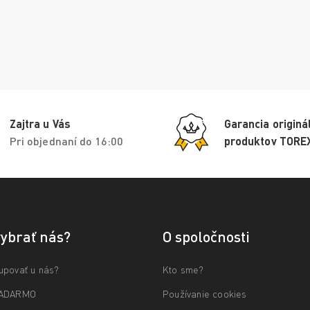
Zajtra u Vás
Garancia originá
Pri objednaní do 16:00
produktov TORE
vybrať nás?
O spoločnosti
upovať u nás?
Kto sme?
ZADARMO
Používanie cookies