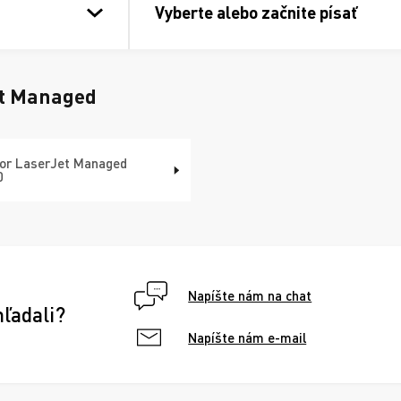
Vyberte alebo začnite písať
t Managed
or LaserJet Managed
0
Napíšte nám na chat
hľadali?
Napíšte nám e-mail