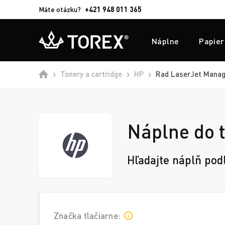
Máte otázku?
+421 948 011 365
Náplne
Papier
Domů
Tonery a cartridge
HP
Rad LaserJet Mana
Náplne do 
Hľadajte náplň pod
Značka tlačiarne: