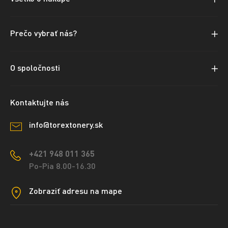
Prečo vybrať nás?
O spoločnosti
Kontaktujte nás
info@torextonery.sk
+421 948 011 365
Po-Pia 8.00-16.30
Zobraziť adresu na mape