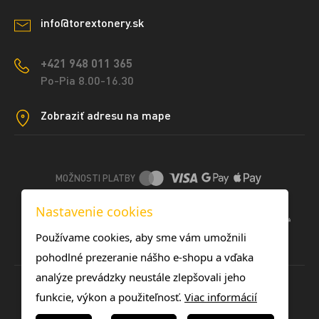
info@torextonery.sk
+421 948 011 365
Po-Pia 8.00-16.30
Zobraziť adresu na mape
MOŽNOSTI PLATBY
Nastavenie cookies
DOPRAVNÉ METÓDY
Používame cookies, aby sme vám umožnili
pohodlné prezeranie nášho e-shopu a vďaka
analýze prevádzky neustále zlepšovali jeho
funkcie, výkon a použiteľnosť.
Viac informácií