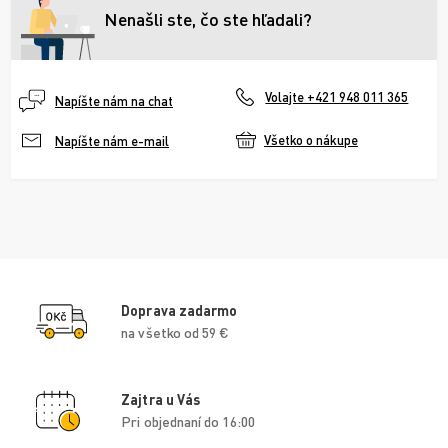
Nenašli ste, čo ste hľadali?
Volajte +421 948 011 365
Napíšte nám na chat
Všetko o nákupe
Napíšte nám e-mail
Doprava zadarmo
na všetko od 59 €
Zajtra u Vás
Pri objednaní do 16:00