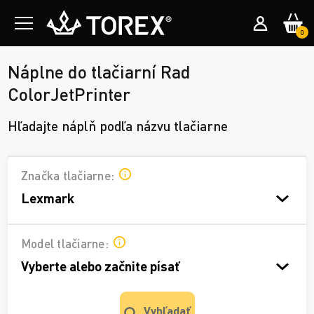
0
Náplne do tlačiarní Rad
ColorJetPrinter
Hľadajte náplň podľa názvu tlačiarne
Značka tlačiarne:
Lexmark
Model tlačiarne:
Vyberte alebo začnite písať
Vyhľadať