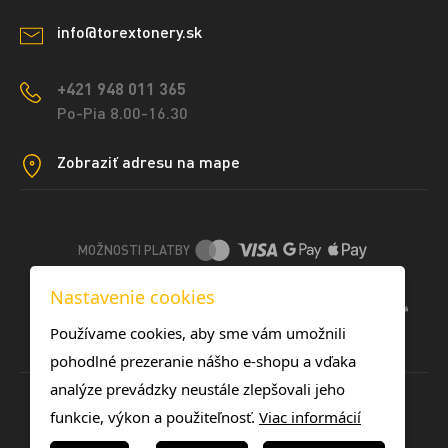
info@torextonery.sk
+421 948 011 365
Po-Pia 8.00-16.30
Zobraziť adresu na mape
MOŽNOSTI PLATBY
Nastavenie cookies
DOPRAVNÉ METÓDY
Používame cookies, aby sme vám umožnili
pohodlné prezeranie nášho e-shopu a vďaka
analýze prevádzky neustále zlepšovali jeho
funkcie, výkon a použiteľnosť.
Viac informácií