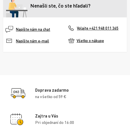
Nenašli ste, čo ste hľadali?
Volajte +421 948 011 365
Napíšte nám na chat
Všetko o nákupe
Napíšte nám e-mail
Doprava zadarmo
na všetko od 59 €
Zajtra u Vás
Pri objednaní do 16:00