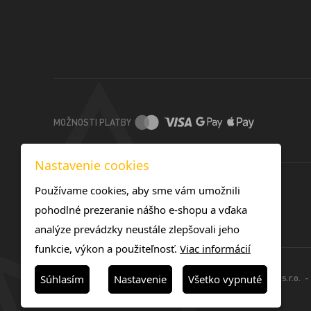
MOŽNOSTI PLATBY
Nastavenie cookies
Používame cookies, aby sme vám umožnili
pohodlné prezeranie nášho e-shopu a vďaka
analýze prevádzky neustále zlepšovali jeho
funkcie, výkon a použiteľnosť.
Viac informácií
© 2025 -TOREX TONERS SK s.r.o. - 
Súhlasím
Nastavenie
Všetko vypnuté