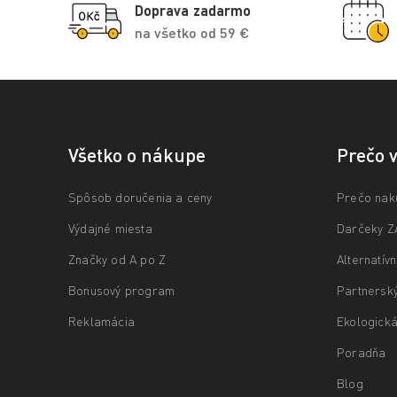
Doprava zadarmo
na všetko od 59 €
Všetko o nákupe
Prečo 
Spôsob doručenia a ceny
Prečo nak
Výdajné miesta
Darčeky 
Značky od A po Z
Alternatív
Bonusový program
Partnersk
Reklamácia
Ekologická
Poradňa
Blog