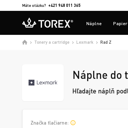
Máte otázku?
+421 948 011 365
Náplne
Papier
Domů
Tonery a cartridge
Lexmark
Rad Z
Náplne do t
Hľadajte náplň pod
Značka tlačiarne: