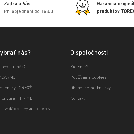
Zajtra u Vás
Garancia originá
Pri objednaní do 16:00
produktov TORE
vybrať nás?
O spoločnosti
upovať u nás?
Kto sme?
ZADARMO
Používanie cookies
®
ne tonery TOREX
Obchodné podmienky
ý program PRIME
Kontakt
 likvidácia a výkup tonerov