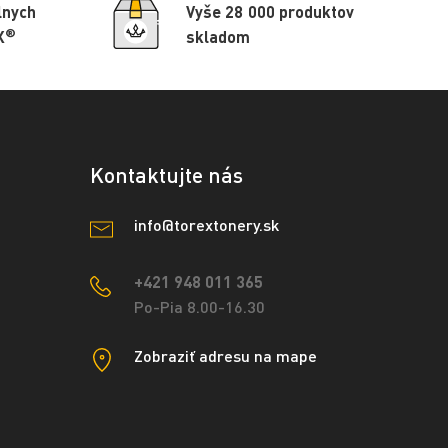
lnych
Vyše 28 000 produktov
®
X
skladom
Kontaktujte nás
info@torextonery.sk
+421 948 011 365
Po-Pia 8.00-16.30
Zobraziť adresu na mape