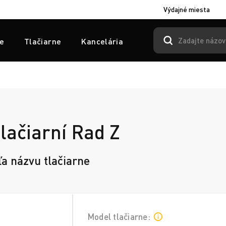
Výdajné miesta
e
Tlačiarne
Kancelária
lačiarní Rad Z
ľa názvu tlačiarne
Model tlačiarne: