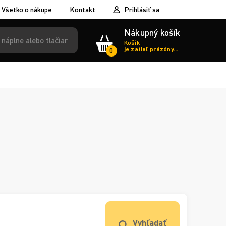
Všetko o nákupe
Kontakt
Prihlásiť sa
Nákupný košík
Košík
je zatiaľ prázdny...
0
Vyhľadať