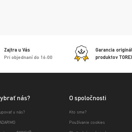
Zajtra u Vás
Garancia originá
Pri objednaní do 16:00
produktov TORE
vybrať nás?
O spoločnosti
upovať u nás?
Kto sme?
ZADARMO
Používanie cookies
®