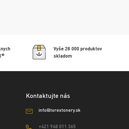
lnych
Vyše 28 000 produktov
®
X
skladom
Kontaktujte nás
info@torextonery.sk
+421 948 011 365