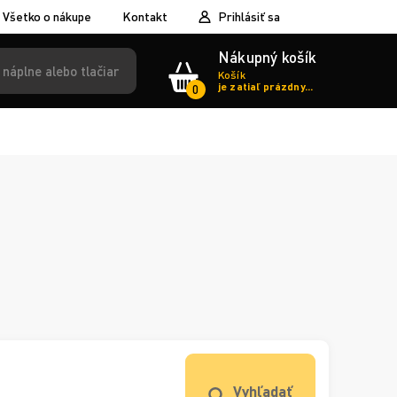
Všetko o nákupe
Kontakt
Prihlásiť sa
Nákupný košík
Košík
je zatiaľ prázdny...
0
Vyhľadať