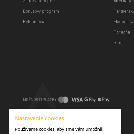
Značky od A po Z
Alternatív
Bonusový program
Partnersk
Reklamácia
Ekologická
Poradňa
Blog
MOŽNOSTI PLATBY
Nastavenie cookies
Používame cookies, aby sme vám umožnili