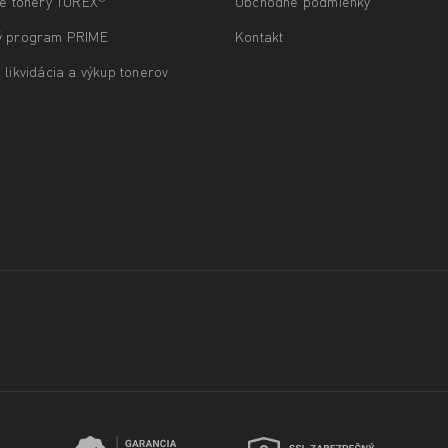
ne tonery TOREX
Obchodné podmienky
ý program PRIME
Kontakt
 likvidácia a výkup tonerov