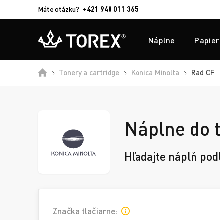
Máte otázku?
+421 948 011 365
Náplne
Papier
Domů
Tonery a cartridge
Konica Minolta
Rad CF
Náplne do t
Hľadajte náplň pod
Značka tlačiarne: