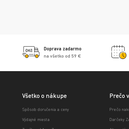
Doprava zadarmo
na všetko od 59 €
Všetko o nákupe
Prečo 
Spôsob doručenia a ceny
Prečo nak
Výdajné miesta
Darčeky 