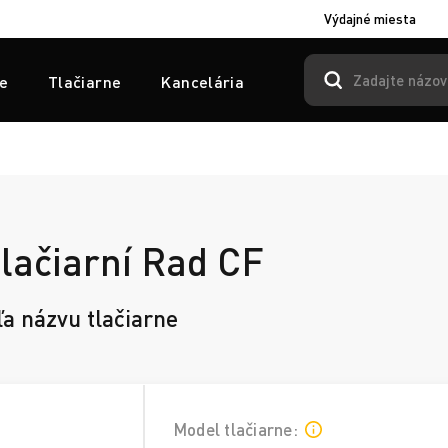
Výdajné miesta
e
Tlačiarne
Kancelária
lačiarní Rad CF
ľa názvu tlačiarne
Model tlačiarne: