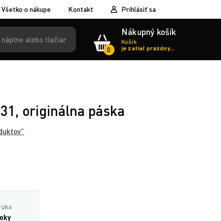
Všetko o nákupe
Kontakt
Prihlásiť sa
Nákupný košík
Košík
je zatiaľ prázdny...
0
31, originálna páska
duktov”
ruka
roky