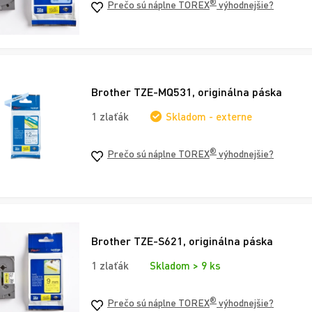
®
Prečo sú náplne TOREX
výhodnejšie?
Brother TZE-MQ531, originálna páska
1 zlaťák
Skladom - externe
®
Prečo sú náplne TOREX
výhodnejšie?
Brother TZE-S621, originálna páska
1 zlaťák
Skladom > 9 ks
®
Prečo sú náplne TOREX
výhodnejšie?