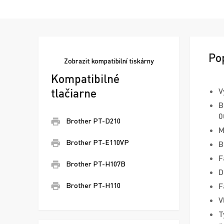
Po
Zobrazit
kompatibilní tiskárny
Kompatibilné
tlačiarne
V
B
0
Brother PT-D210
M
Brother PT-E110VP
B
F
Brother PT-H107B
D
F
Brother PT-H110
V
T