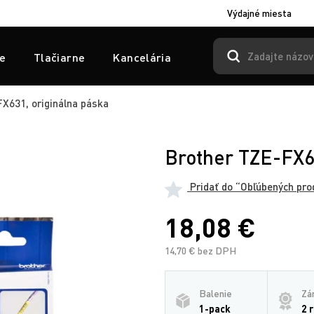
Výdajné miesta
e
Tlačiarne
Kancelária
X631, originálna páska
Brother TZE-FX6
Pridať do “Obľúbených pro
18,08 €
14,70 € bez DPH
Balenie
Zá
1-pack
2 