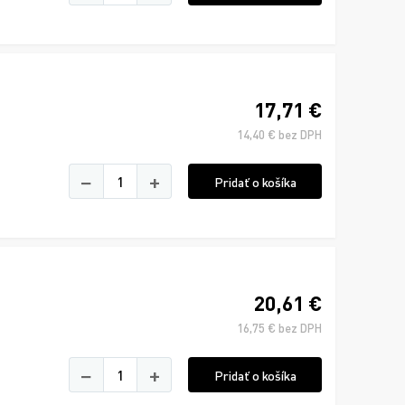
17,71 €
14,40 € bez DPH
−
+
Pridať o košíka
20,61 €
16,75 € bez DPH
−
+
Pridať o košíka