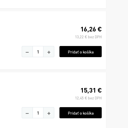
16,26 €
13,22 € bez DPH
−
+
Pridať o košíka
15,31 €
12,45 € bez DPH
−
+
Pridať o košíka