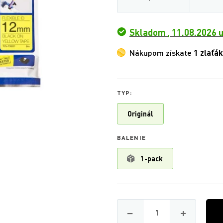
Skladom
,
11.08.2026 u
Nákupom získate
1 zlaťák
TYP:
Originál
BALENIE
1-pack
Množství
−
+