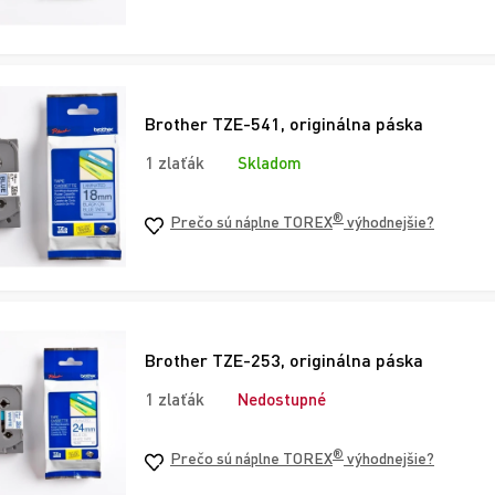
Brother TZE-541, originálna páska
1 zlaťák
Skladom
®
Prečo sú náplne TOREX
výhodnejšie?
Brother TZE-253, originálna páska
1 zlaťák
Nedostupné
®
Prečo sú náplne TOREX
výhodnejšie?