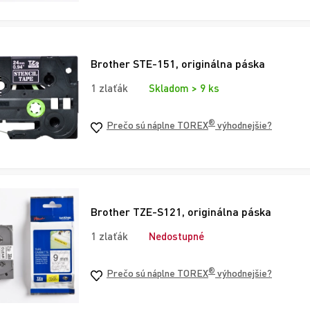
Brother STE-151, originálna páska
1 zlaťák
Skladom > 9 ks
®
Prečo sú náplne TOREX
výhodnejšie?
Brother TZE-S121, originálna páska
1 zlaťák
Nedostupné
®
Prečo sú náplne TOREX
výhodnejšie?