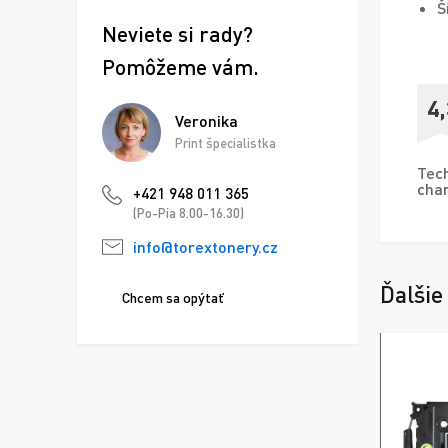
Š
Neviete si rady?
Pomôžeme vám.
4,
Veronika
Print špecialistka
Tech
char
+421 948 011 365
(Po-Pia 8.00-16.30)
info@torextonery.cz
Ďalšie
Chcem sa opýtať