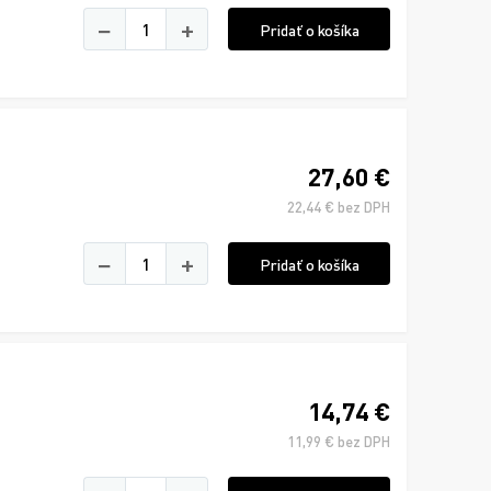
−
+
Pridať o košíka
27,60 €
22,44 € bez DPH
−
+
Pridať o košíka
14,74 €
11,99 € bez DPH