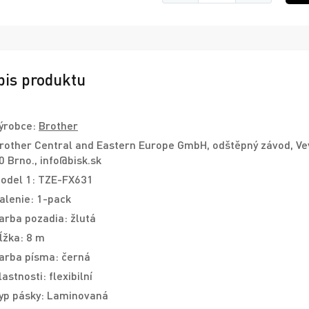
pis produktu
ýrobce:
Brother
rother Central and Eastern Europe GmbH, odštěpný závod, Ve
0 Brno., info@bisk.sk
odel 1: TZE-FX631
alenie: 1-pack
arba pozadia: žlutá
ĺžka: 8 m
arba písma: černá
lastnosti: flexibilní
yp pásky: Laminovaná