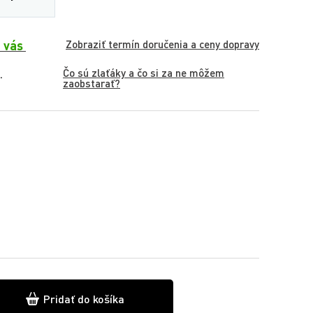
 vás
Zobraziť termín doručenia a ceny dopravy
Čo sú zlaťáky a čo si za ne môžem
.
zaobstarať?
Pridať do košíka