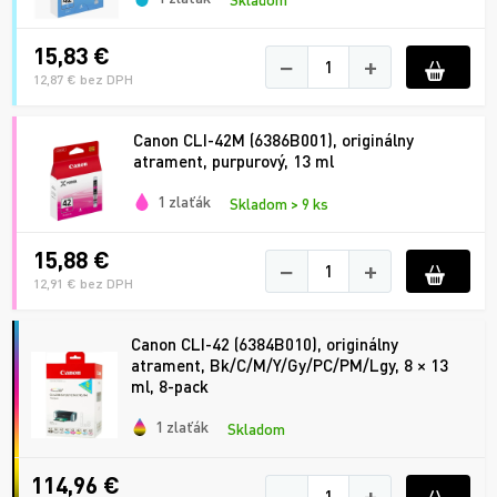
15,83 €
−
+
12,87 € bez DPH
Canon CLI-42M (6386B001), originálny
atrament, purpurový, 13 ml
1 zlaťák
Skladom > 9 ks
15,88 €
−
+
12,91 € bez DPH
Canon CLI-42 (6384B010), originálny
atrament, Bk/C/M/Y/Gy/PC/PM/Lgy, 8 × 13
ml, 8-pack
1 zlaťák
Skladom
114,96 €
−
+