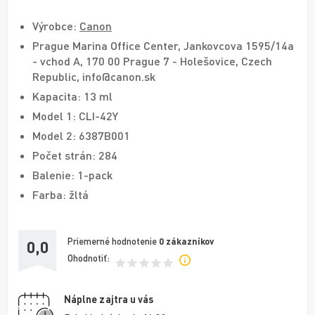
Výrobce:
Canon
Prague Marina Office Center, Jankovcova 1595/14a
- vchod A, 170 00 Prague 7 - Holešovice, Czech
Republic, info@canon.sk
Kapacita: 13 ml
Model 1: CLI-42Y
Model 2: 6387B001
Počet strán: 284
Balenie: 1-pack
Farba: žltá
Priemerné hodnotenie
0
zákazníkov
0,0
Ohodnotiť:
Náplne zajtra u vás