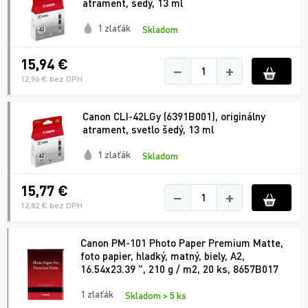
atrament, šedý, 13 ml
1 zlaťák
Skladom
15,94 €
−
+
12,96 € bez DPH
Canon CLI-42LGy (6391B001), originálny
atrament, svetlo šedý, 13 ml
1 zlaťák
Skladom
15,77 €
−
+
12,82 € bez DPH
Canon PM-101 Photo Paper Premium Matte,
foto papier, hladký, matný, biely, A2,
16.54x23.39 ", 210 g / m2, 20 ks, 8657B017
1 zlaťák
Skladom > 5 ks