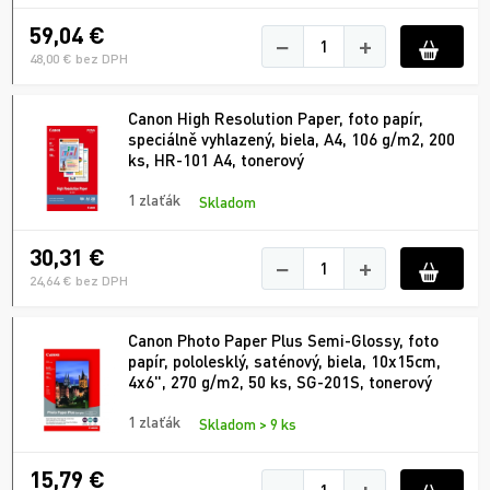
59,04 €
−
+
48,00 € bez DPH
Canon High Resolution Paper, foto papír,
speciálně vyhlazený, biela, A4, 106 g/m2, 200
ks, HR-101 A4, tonerový
1 zlaťák
Skladom
30,31 €
−
+
24,64 € bez DPH
Canon Photo Paper Plus Semi-Glossy, foto
papír, pololesklý, saténový, biela, 10x15cm,
4x6", 270 g/m2, 50 ks, SG-201S, tonerový
1 zlaťák
Skladom > 9 ks
15,79 €
−
+