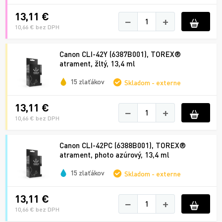
13,11 €
−
+
10,66 € bez DPH
Canon CLI-42Y (6387B001), TOREX®
atrament, žltý, 13,4 ml
15 zlaťákov
Skladom - externe
13,11 €
−
+
10,66 € bez DPH
Canon CLI-42PC (6388B001), TOREX®
atrament, photo azúrový, 13,4 ml
15 zlaťákov
Skladom - externe
13,11 €
−
+
10,66 € bez DPH