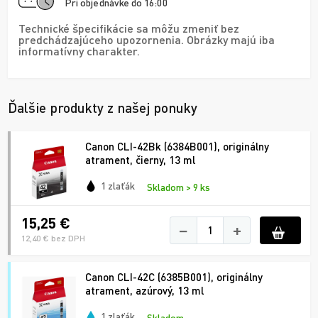
Pri objednávke do 16:00
Technické špecifikácie sa môžu zmeniť bez
predchádzajúceho upozornenia. Obrázky majú iba
informatívny charakter.
Ďalšie produkty z našej ponuky
Canon CLI-42Bk (6384B001), originálny
atrament, čierny, 13 ml
1 zlaťák
Skladom > 9 ks
15,25 €
−
+
12,40 € bez DPH
Canon CLI-42C (6385B001), originálny
atrament, azúrový, 13 ml
1 zlaťák
Skladom