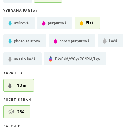
VYBRANÁ FARBA:
azúrová
purpurová
žltá
photo azúrová
photo purpurová
šedá
svetlo šedá
Bk/C/M/Y/Gy/PC/PM/Lgy
KAPACITA
13 ml
POČET STRÁN
284
BALENIE