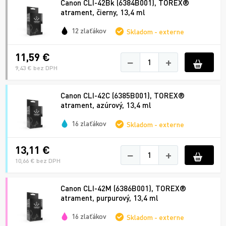
Canon CLI-42Bk (6384B001), TOREX®
atrament, čierny, 13,4 ml
12 zlaťákov
Skladom - externe
11,59 €
−
+
9,43 € bez DPH
Canon CLI-42C (6385B001), TOREX®
atrament, azúrový, 13,4 ml
16 zlaťákov
Skladom - externe
13,11 €
−
+
10,66 € bez DPH
Canon CLI-42M (6386B001), TOREX®
atrament, purpurový, 13,4 ml
16 zlaťákov
Skladom - externe