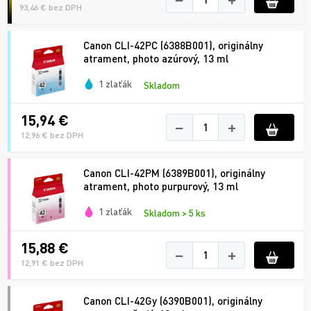
93,46 € bez DPH
Canon CLI-42PC (6388B001), originálny
atrament, photo azúrový, 13 ml
1 zlaťák
Skladom
15,94 €
−
+
12,96 € bez DPH
Canon CLI-42PM (6389B001), originálny
atrament, photo purpurový, 13 ml
1 zlaťák
Skladom > 5 ks
15,88 €
−
+
12,91 € bez DPH
Canon CLI-42Gy (6390B001), originálny