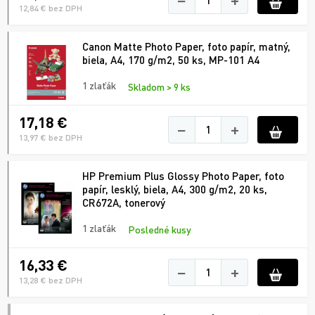
12,84 € bez DPH
Canon Matte Photo Paper, foto papír, matný,
biela, A4, 170 g/m2, 50 ks, MP-101 A4
1 zlaťák
Skladom > 9 ks
17,18 €
−
+
13,97 € bez DPH
HP Premium Plus Glossy Photo Paper, foto
papír, lesklý, biela, A4, 300 g/m2, 20 ks,
CR672A, tonerový
1 zlaťák
Posledné kusy
16,33 €
−
+
13,28 € bez DPH