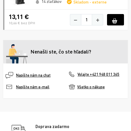
14 zlaťákov
Skladom - externe
13,11 €
−
+
10,66 € bez DPH
Nenašli ste, čo ste hľadali?
Volajte +421 948 011 365
Napíšte nám na chat
Všetko o nákupe
Napíšte nám e-mail
Doprava zadarmo