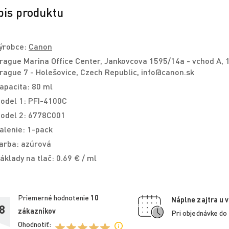
pis produktu
ýrobce:
Canon
rague Marina Office Center, Jankovcova 1595/14a - vchod A, 
rague 7 - Holešovice, Czech Republic, info@canon.sk
apacita: 80 ml
odel 1: PFI-4100C
odel 2: 6778C001
alenie: 1-pack
arba: azúrová
áklady na tlač: 0.69 € / ml
Priemerné hodnotenie
10
Náplne zajtra u 
8
zákazníkov
Pri objednávke do
Ohodnotiť: