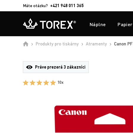
Máte otázku?
+421 948 011 365
Náplne
Papier
Produkty pro tiskárny
Atramenty
Canon PFI
Práve prezerá
3 zákazníci
10x