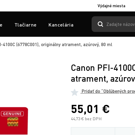
Výdajné miesta
e
Tlačiarne
Kancelária
-4100C (6778C001), originálny atrament, azúrový, 80 ml
Canon PFI-4100C
atrament, azúrov
Pridať do “Obľúbených pro
55,01 €
44,73 € bez DPH