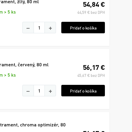
ament, žltý, 80 ml
54,84 €
m > 5 ks
44,59 € bez DPH
−
+
Pridať o košíka
rament, červený, 80 ml
56,17 €
m > 5 ks
45,67 € bez DPH
−
+
Pridať o košíka
trament, chroma optimizér, 80