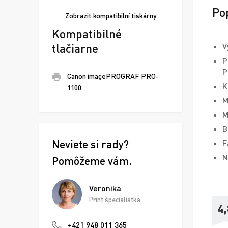
Po
Zobrazit
kompatibilní tiskárny
Kompatibilné
tlačiarne
V
P
P
Canon imagePROGRAF PRO-
K
1100
M
M
B
Neviete si rady?
F
N
Pomôžeme vám.
Veronika
Print špecialistka
4,
+421 948 011 365