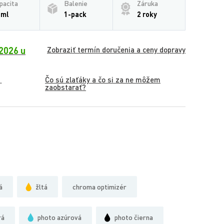
pacita
Balenie
Záruka
 ml
1-pack
2 roky
2026 u
Zobraziť termín doručenia a ceny dopravy
Čo sú zlaťáky a čo si za ne môžem
.
zaobstarať?
á
žltá
chroma optimizér
rá
photo azúrová
photo čierna