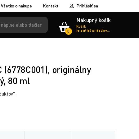
Všetko o nákupe
Kontakt
Prihlásiť sa
Nákupný košík
Košík
je zatiaľ prázdny...
0
 (6778C001), originálny
ý, 80 ml
duktov”