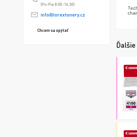
(Po-Pia 8.00-16.30)
Tech
char
info@torextonery.cz
Chcem sa opýtať
Ďalšie