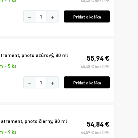
m > 9 ks
45,48 € bez DPH
−
+
Pridať o košíka
trament, photo azúrový, 80 ml
55,94 €
m > 5 ks
45,48 € bez DPH
−
+
Pridať o košíka
atrament, photo čierny, 80 ml
54,84 €
m > 9 ks
44,59 € bez DPH