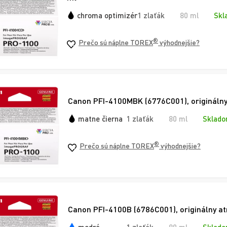
chroma optimizér
1 zlaťák
80 ml
Skl
®
Prečo sú náplne TOREX
výhodnejšie?
Canon PFI-4100MBK (6776C001), originálny
matne čierna
1 zlaťák
80 ml
Sklado
®
Prečo sú náplne TOREX
výhodnejšie?
Canon PFI-4100B (6786C001), originálny a
modrá
1 zlaťák
80 ml