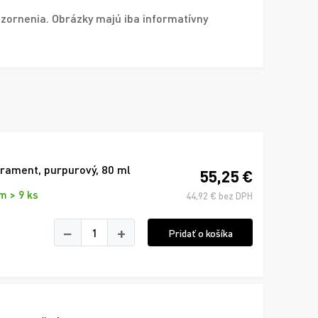
zornenia. Obrázky majú iba informatívny
trament, purpurový, 80 ml
55,25 €
m > 9 ks
44,92 € bez DPH
−
+
Pridať o košíka