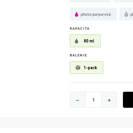
photo purpurová
p
KAPACITA
80 ml
BALENIE
1-pack
Množství
−
+