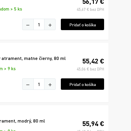
56,17 €
adom > 5 ks
45,67 € bez DPH
−
+
Pridať o košíka
 atrament, matne čierny, 80 ml
55,42 €
m > 9 ks
45,06 € bez DPH
−
+
Pridať o košíka
trament, modrý, 80 ml
55,94 €