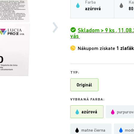
Farba
Ka
azúrová
80
Skladom > 9 ks
,
11.08.
vás
Nákupom získate
1 zlaťák
TYP:
Originál
VYBRANÁ FARBA:
azúrová
purpurov
matne čierna
mod