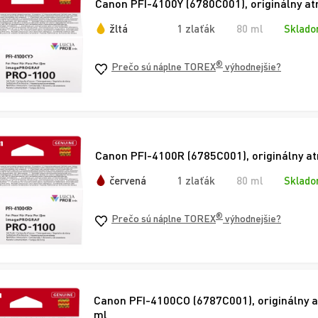
Canon PFI-4100Y (6780C001), originálny atr
žltá
1 zlaťák
80 ml
Sklado
®
Prečo sú náplne TOREX
výhodnejšie?
Canon PFI-4100R (6785C001), originálny at
červená
1 zlaťák
80 ml
Sklado
®
Prečo sú náplne TOREX
výhodnejšie?
Canon PFI-4100CO (6787C001), originálny a
ml