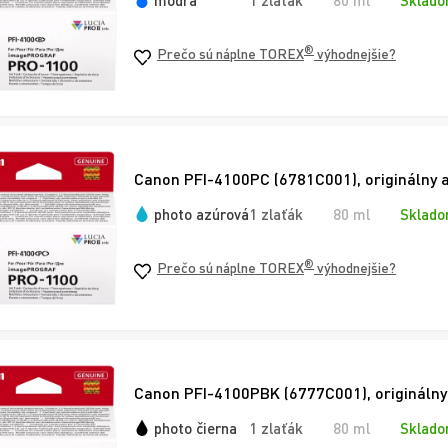
Sklado
®
Prečo sú náplne TOREX
výhodnejšie?
Canon PFI-4100PC (6781C001), originálny a
photo azúrová
1 zlaťák
80 ml
Sklado
®
Prečo sú náplne TOREX
výhodnejšie?
Canon PFI-4100PBK (6777C001), originálny 
photo čierna
1 zlaťák
80 ml
Sklado