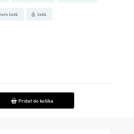
hoto šedá
šedá
Pridať do košíka