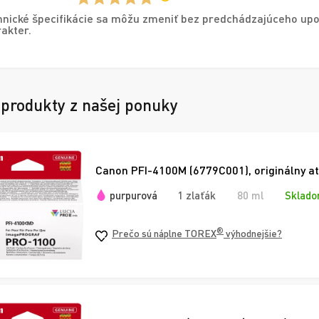
nické špecifikácie sa môžu zmeniť bez predchádzajúceho upo
akter.
 produkty z našej ponuky
Canon PFI-4100M (6779C001), originálny a
purpurová
1 zlaťák
80 ml
Sklado
®
Prečo sú náplne TOREX
výhodnejšie?