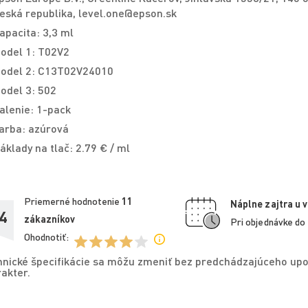
eská republika, level.one@epson.sk
apacita: 3,3 ml
odel 1: T02V2
odel 2: C13T02V24010
odel 3: 502
alenie: 1-pack
arba: azúrová
áklady na tlač: 2.79 € / ml
Priemerné hodnotenie
11
Náplne zajtra u 
4
zákazníkov
Pri objednávke do
Ohodnotiť:
nické špecifikácie sa môžu zmeniť bez predchádzajúceho upo
akter.