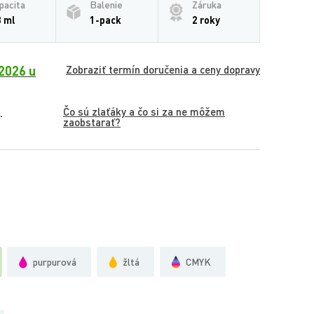
pacita
Balenie
Záruka
3 ml
1-pack
2 roky
2026 u
Zobraziť termín doručenia a ceny dopravy
Čo sú zlaťáky a čo si za ne môžem
.
zaobstarať?
purpurová
žltá
CMYK