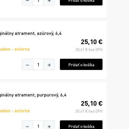
Pridať o košíka
nálny atrament, azúrový, 6,4
25,10 €
ladom - externe
20,41 € bez DPH
−
+
Pridať o košíka
nálny atrament, purpurový, 6,4
25,10 €
ladom - externe
20,41 € bez DPH
−
+
Pridať o košíka