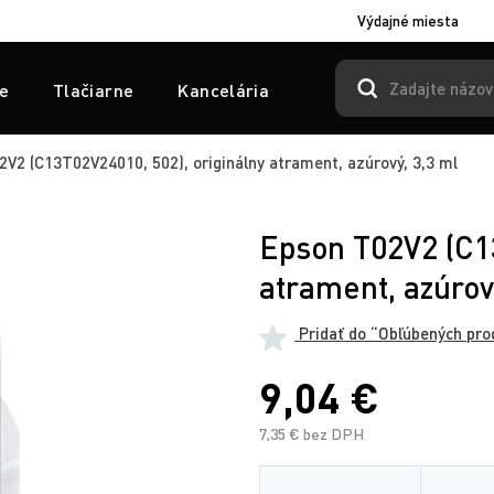
Výdajné miesta
e
Tlačiarne
Kancelária
V2 (C13T02V24010, 502), originálny atrament, azúrový, 3,3 ml
Epson T02V2 (C13
atrament, azúrov
Pridať do “Obľúbených pro
9,04 €
7,35 € bez DPH