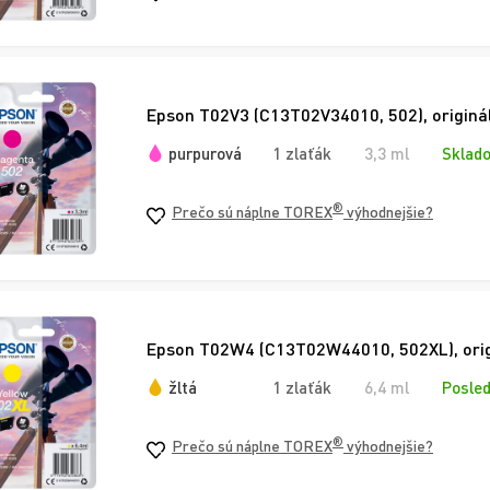
Epson T02V3 (C13T02V34010, 502), originál
purpurová
1 zlaťák
3,3 ml
Sklado
®
Prečo sú náplne TOREX
výhodnejšie?
Epson T02W4 (C13T02W44010, 502XL), origin
žltá
1 zlaťák
6,4 ml
Posled
®
Prečo sú náplne TOREX
výhodnejšie?