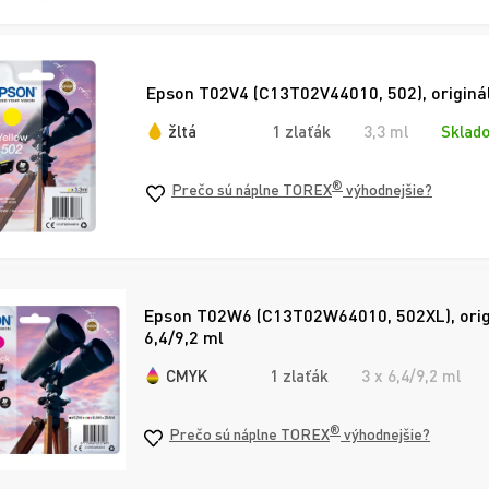
Epson T02V4 (C13T02V44010, 502), origináln
žltá
1 zlaťák
3,3 ml
Sklado
®
Prečo sú náplne TOREX
výhodnejšie?
Epson T02W6 (C13T02W64010, 502XL), origi
6,4/9,2 ml
CMYK
1 zlaťák
3 x 6,4/9,2 ml
®
Prečo sú náplne TOREX
výhodnejšie?