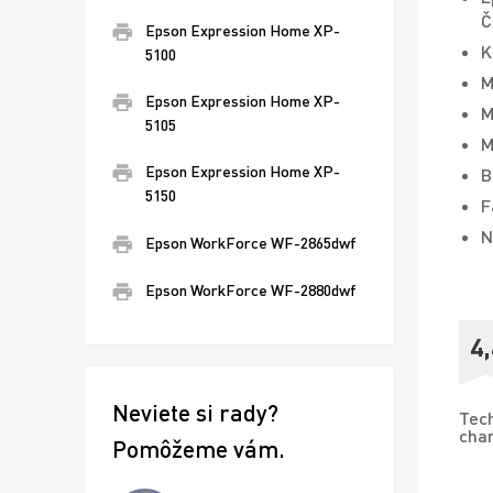
Č
Epson Expression Home XP-
K
5100
M
Epson Expression Home XP-
M
5105
M
Epson Expression Home XP-
B
5150
F
N
Epson WorkForce WF-2865dwf
Epson WorkForce WF-2880dwf
4,
Neviete si rady?
Tech
char
Pomôžeme vám.