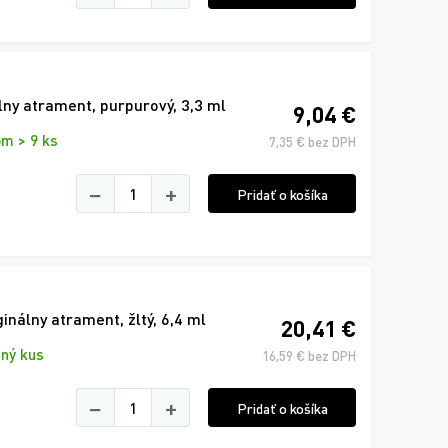
ny atrament, purpurový, 3,3 ml
9,04 €
m > 9 ks
7,35 € bez DPH
−
+
Pridať o košíka
álny atrament, žltý, 6,4 ml
20,41 €
ný kus
16,59 € bez DPH
−
+
Pridať o košíka