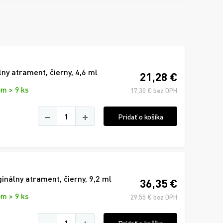
ny atrament, čierny, 4,6 ml
21,28 €
m > 9 ks
17,30 € bez DPH
−
+
Pridať o košíka
nálny atrament, čierny, 9,2 ml
36,35 €
m > 9 ks
29,55 € bez DPH
−
+