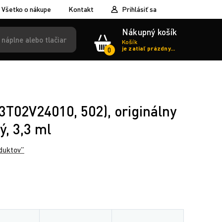
Všetko o nákupe
Kontakt
Prihlásiť sa
Nákupný košík
Košík
je zatiaľ prázdny...
0
T02V24010, 502), originálny
ý, 3,3 ml
duktov”