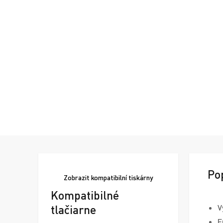
Po
Zobrazit
kompatibilní tiskárny
Kompatibilné
tlačiarne
V
E