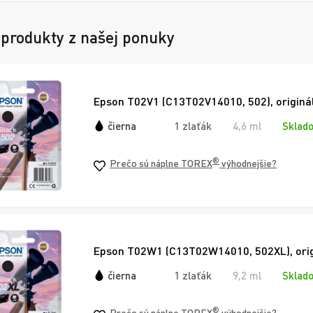
 produkty z našej ponuky
Epson T02V1 (C13T02V14010, 502), originál
čierna
1 zlaťák
4,6 ml
Sklado
®
Prečo sú náplne TOREX
výhodnejšie?
Epson T02W1 (C13T02W14010, 502XL), origi
čierna
1 zlaťák
9,2 ml
Sklado
®
Prečo sú náplne TOREX
výhodnejšie?