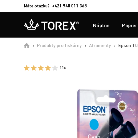
Máte otázku?
+421 948 011 365
Náplne
Papier
Produkty pro tiskárny
Atramenty
Epson T02
11x