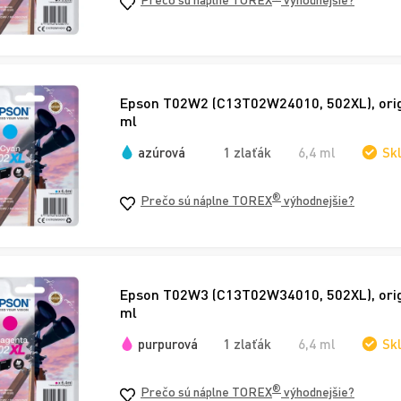
Epson T02W2 (C13T02W24010, 502XL), origi
ml
azúrová
1 zlaťák
6,4 ml
Sk
®
Prečo sú náplne TOREX
výhodnejšie?
Epson T02W3 (C13T02W34010, 502XL), origi
ml
purpurová
1 zlaťák
6,4 ml
Sk
®
Prečo sú náplne TOREX
výhodnejšie?