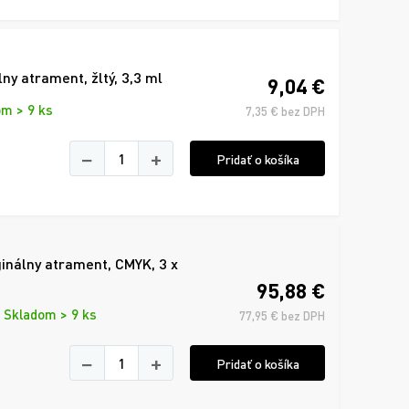
y atrament, žltý, 3,3 ml
9,04 €
m > 9 ks
7,35 € bez DPH
−
+
Pridať o košíka
nálny atrament, CMYK, 3 x
95,88 €
Skladom > 9 ks
77,95 € bez DPH
−
+
Pridať o košíka