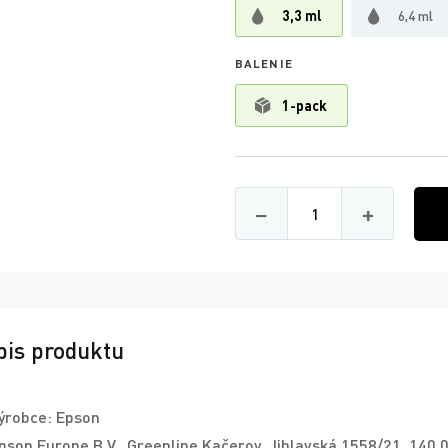
3,3 ml
6,4 ml
BALENIE
1-pack
Množství
−
+
pis produktu
ýrobce: Epson
pson Europe B.V., Greenline Kačerov, Jihlavská 1558/21, 140 