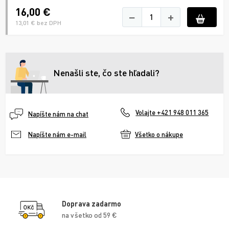
16,00 €
−
+
13,01 € bez DPH
Nenašli ste, čo ste hľadali?
Volajte +421 948 011 365
Napíšte nám na chat
Všetko o nákupe
Napíšte nám e-mail
Doprava zadarmo
na všetko od 59 €