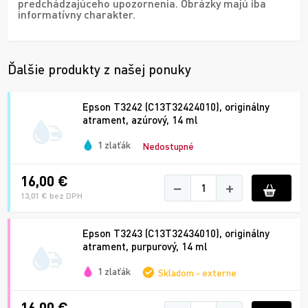
predchádzajúceho upozornenia. Obrázky majú iba
informatívny charakter.
Ďalšie produkty z našej ponuky
Epson T3242 (C13T32424010), originálny
atrament, azúrový, 14 ml
1 zlaťák
Nedostupné
16,00 €
−
+
13,01 € bez DPH
Epson T3243 (C13T32434010), originálny
atrament, purpurový, 14 ml
1 zlaťák
Skladom - externe
16,00 €