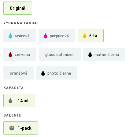
Originál
VYBRANÁ FARBA:
azúrová
purpurová
žltá
červená
gloss optimizer
matne čierna
oranžová
photo čierna
KAPACITA
14 ml
BALENIE
1-pack