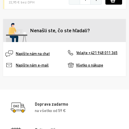
22,95 € bez DPH
Nenašli ste, čo ste hľadali?
Volajte +421 948 011 365
Napíšte nám na chat
Všetko o nákupe
Napíšte nám e-mail
Doprava zadarmo
na všetko od 59 €