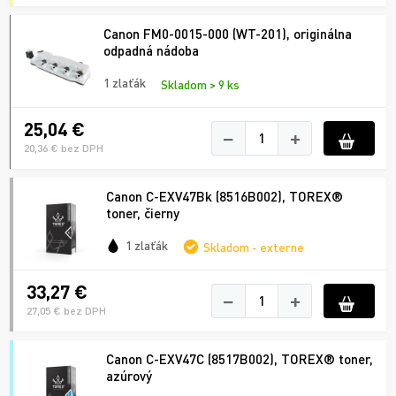
Canon FM0-0015-000 (WT-201), originálna
odpadná nádoba
1 zlaťák
Skladom > 9 ks
25,04 €
−
+
20,36 € bez DPH
Canon C-EXV47Bk (8516B002), TOREX®
toner, čierny
1 zlaťák
Skladom - externe
33,27 €
−
+
27,05 € bez DPH
Canon C-EXV47C (8517B002), TOREX® toner,
azúrový