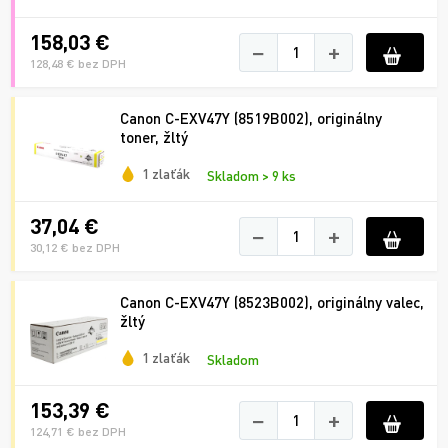
158,03 €
−
+
128,48 € bez DPH
Canon C-EXV47Y (8519B002), originálny
toner, žltý
1 zlaťák
Skladom > 9 ks
37,04 €
−
+
30,12 € bez DPH
Canon C-EXV47Y (8523B002), originálny valec,
žltý
1 zlaťák
Skladom
153,39 €
−
+
124,71 € bez DPH