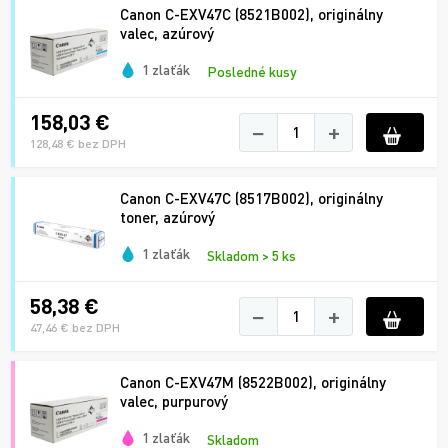
Canon C-EXV47C (8521B002), originálny
valec, azúrový
1 zlaťák
Posledné kusy
158,03 €
−
+
128,48 € bez DPH
Canon C-EXV47C (8517B002), originálny
toner, azúrový
1 zlaťák
Skladom > 5 ks
58,38 €
−
+
47,46 € bez DPH
Canon C-EXV47M (8522B002), originálny
valec, purpurový
1 zlaťák
Skladom