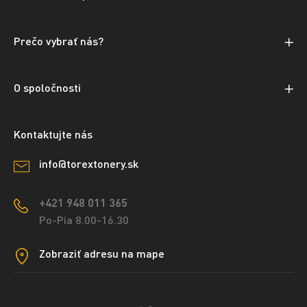
Prečo vybrať nás?
O spoločnosti
Kontaktujte nás
info@torextonery.sk
+421 948 011 365
Po-Pia 8.00-16.30
Zobraziť adresu na mape