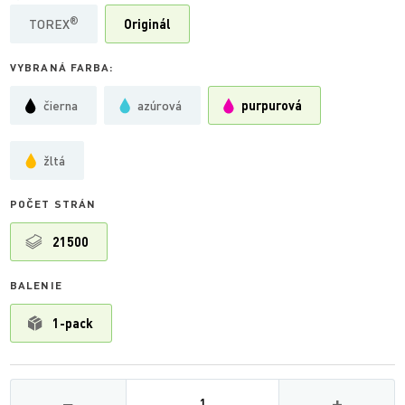
®
TOREX
Originál
VYBRANÁ FARBA:
čierna
azúrová
purpurová
žltá
POČET STRÁN
21500
BALENIE
1-pack
Množství
−
+