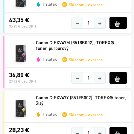
1 zlaťák
Skladom - externe
43,35 €
−
+
35,25 € bez DPH
Canon C-EXV47M (8518B002), TOREX®
toner, purpurový
1 zlaťák
Skladom - externe
36,80 €
−
+
29,92 € bez DPH
Canon C-EXV47Y (8519B002), TOREX® toner,
žltý
1 zlaťák
Skladom - externe
28,23 €
−
+