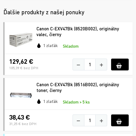
Ďalšie produkty z našej ponuky
Canon C-EXV47Bk (8520B002), originálny
valec, čierny
1 zlaťák
Skladom
129,62 €
−
+
105,39 € bez DPH
Canon C-EXV47Bk (8516B002), originálny
toner, čierny
1 zlaťák
Skladom > 5 ks
38,43 €
−
+
31,25 € bez DPH