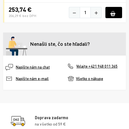
253,74 €
−
+
206,29 € bez DPH
Nenašli ste, čo ste hľadali?
Volajte +421 948 011 365
Napíšte nám na chat
Všetko o nákupe
Napíšte nám e-mail
Doprava zadarmo
na všetko od 59 €