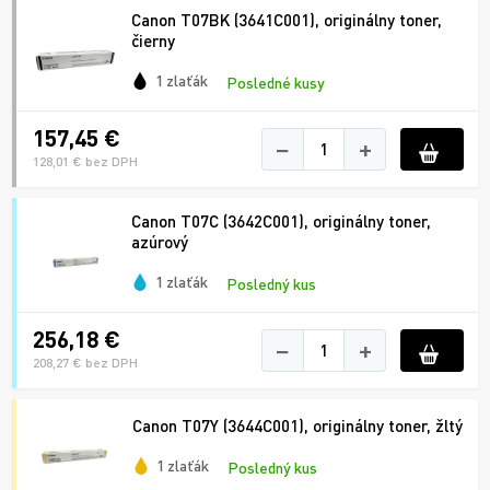
Canon T07BK (3641C001), originálny toner,
čierny
1 zlaťák
Posledné kusy
157,45 €
−
+
128,01 € bez DPH
Canon T07C (3642C001), originálny toner,
azúrový
1 zlaťák
Posledný kus
256,18 €
−
+
208,27 € bez DPH
Canon T07Y (3644C001), originálny toner, žltý
1 zlaťák
Posledný kus