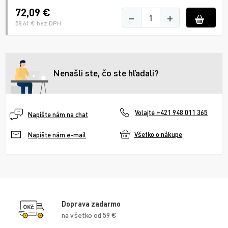
72,09 €
−
+
58,61 € bez DPH
Nenašli ste, čo ste hľadali?
Volajte +421 948 011 365
Napíšte nám na chat
Všetko o nákupe
Napíšte nám e-mail
Doprava zadarmo
na všetko od 59 €