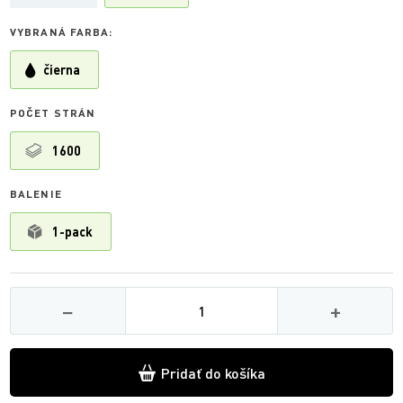
VYBRANÁ FARBA:
čierna
POČET STRÁN
1600
BALENIE
1-pack
Množství
−
+
Pridať do košíka