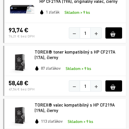
HP CF219A (19A), originálny valec, čierny
1 zlaťák
Skladom > 9 ks
93,74 €
−
+
76,21 € bez DPH
TOREX® toner kompatibilný s HP CF217A
(17A), čierny
87 zlaťákov
Skladom > 9 ks
58,48 €
−
+
47,54 € bez DPH
TOREX® valec kompatibilný s HP CF219A
(19A), čierny
113 zlaťákov
Skladom > 9 ks