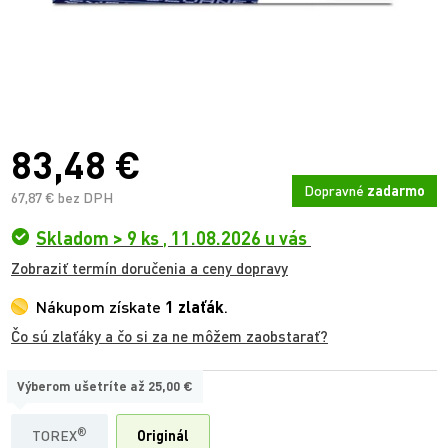
83,48 €
Dopravné
zadarmo
67,87 € bez DPH
Skladom > 9 ks
,
11.08.2026 u vás
Zobraziť termín doručenia a ceny dopravy
Nákupom získate
1 zlaťák
.
Čo sú zlaťáky a čo si za ne môžem zaobstarať?
Výberom ušetríte až
25,00 €
TYP:
®
TOREX
Originál